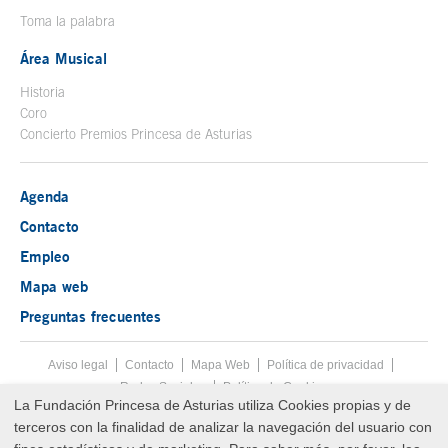
Toma la palabra
Área Musical
Historia
Coro
Concierto Premios Princesa de Asturias
Agenda
Contacto
Empleo
Mapa web
Preguntas frecuentes
Aviso legal
Tecla de acceso 8
Contacto
Mapa Web
Menú pie
Política de privacidad
Redes Sociales
Política de Cookies
La Fundación Princesa de Asturias utiliza Cookies propias y de
Fin menú pie
terceros con la finalidad de analizar la navegación del usuario con
© Copyright Wed Aug 05 23:45:32 UTC 2026 Fundación Princesa de
Asturias