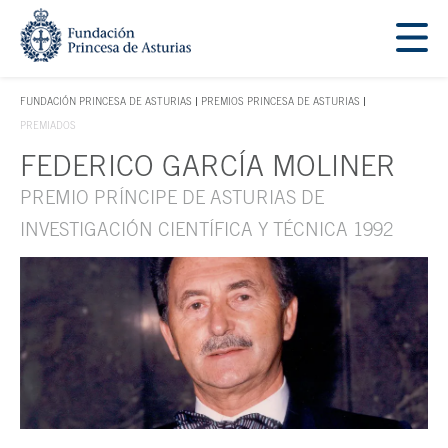
Saltar navegación. Ir directamente al contenido principal
Tecla de acceso 1
FUNDACIÓN PRINCESA DE ASTURIAS
PREMIOS PRINCESA DE ASTURIAS
TECLA DE ACCESO 1
PREMIADOS
FEDERICO GARCÍA MOLINER
Contenido principal
PREMIO PRÍNCIPE DE ASTURIAS DE
INVESTIGACIÓN CIENTÍFICA Y TÉCNICA 1992