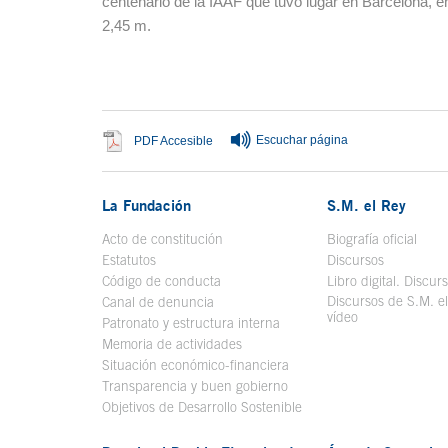
centenario de la IAAF que tuvo lugar en Barcelona, 
2,45 m.
Fin del contenido principal
Escuchar página
Se abre en ventana nueva
PDF Accesible
La Fundación
S.M. el Rey
Acto de constitución
Biografía oficial
Se a
Estatutos
Discursos
Código de conducta
Libro digital. Discur
Discursos de S.M. e
Canal de denuncia
vídeo
Se abre en ve
Patronato y estructura interna
Memoria de actividades
Situación económico-financiera
Transparencia y buen gobierno
Objetivos de Desarrollo Sostenible