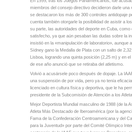
En 1999, tras los Juegos Panamericanos, fue acusado
miembros del consejo directivo decidieron darle una 
se destacaron los más de 300 controles antidopaje p
cuenta también otorgarle la posibilidad de asistir a l
su parte, las autoridades del deporte en Cuba, como e
satisfecho, ya que aún pesaban las dudas sobre la 
insistió en la «manipulación de laboratorio», aunque
Sídney gano la Medalla de Plata con un salto de 2,32
Lisboa, logrando una quinta posición (2,25 m) y en
de ese año anunció que se retiraba del atletismo.
Volvió a acusársele poco después de dopaje. La IAAF
una suspensión de por vida, pero ya no tenía eficacia 
licenciado en cultura física y deportiva, que le ha pe
presidente de la Subcomisión de Atención a los Atlet
Mejor Deportista Mundial masculino de 1988 (de la 
Atleta Más Destacado de Iberoamérica (por la agencia
Fama de la Confederación Centroamericana y del Cari
para la Juventud» por parte del Comité Olímpico Inter