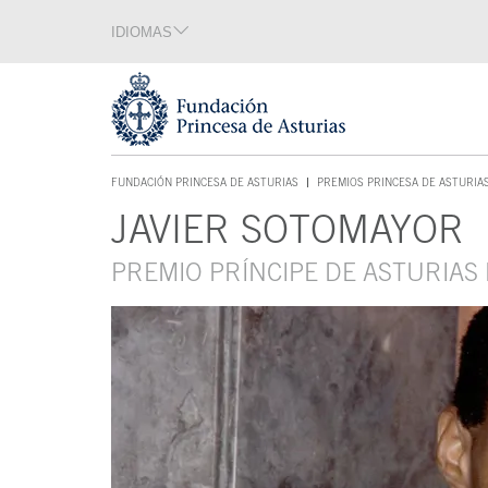
Saltar navegación. Ir directamente al contenido principal
IDIOMAS
Sección de idiomas
Fin de la sección de idiomas
Tecla de acceso 1
FUNDACIÓN PRINCESA DE ASTURIAS
PREMIOS PRINCESA DE ASTURIA
TECLA DE ACCESO 1
JAVIER SOTOMAYOR
Contenido principal
PREMIO PRÍNCIPE DE ASTURIAS