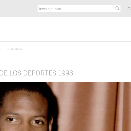
M
C
F
S
PREMIADOS
 DE LOS DEPORTES 1993