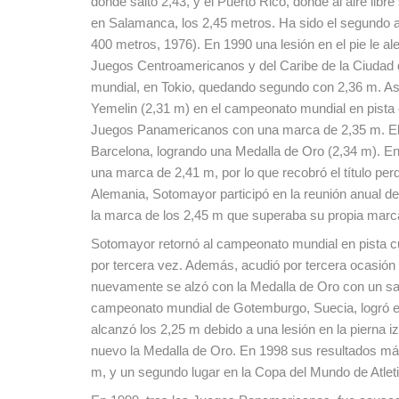
donde saltó 2,43, y el Puerto Rico, donde al aire lib
en Salamanca, los 2,45 metros. Ha sido el segundo 
400 metros, 1976). En 1990 una lesión en el pie le al
Juegos Centroamericanos y del Caribe de la Ciudad
mundial, en Tokio, quedando segundo con 2,36 m. Asi
Yemelin (2,31 m) en el campeonato mundial en pista c
Juegos Panamericanos con una marca de 2,35 m. El 
Barcelona, logrando una Medalla de Oro (2,34 m). En
una marca de 2,41 m, por lo que recobró el título per
Alemania, Sotomayor participó en la reunión anual de
la marca de los 2,45 m que superaba su propia marc
Sotomayor retornó al campeonato mundial en pista cub
por tercera vez. Además, acudió por tercera ocasión
nuevamente se alzó con la Medalla de Oro con un sal
campeonato mundial de Gotemburgo, Suecia, logró e
alcanzó los 2,25 m debido a una lesión en la pierna
nuevo la Medalla de Oro. En 1998 sus resultados más
m, y un segundo lugar en la Copa del Mundo de Atle