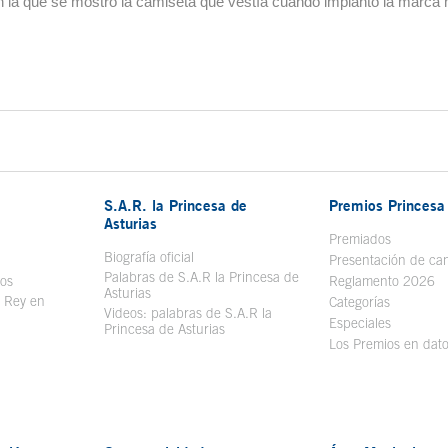
en la que se mostró la camiseta que vestía cuando implantó la marca
S.A.R. la Princesa de
Premios Princesa 
Asturias
bre en ventana nueva
Premiados
Biografía oficial
Se abre en ventana nueva
Presentación de ca
Palabras de S.A.R la Princesa de
sos
Se abre en ventana nueva
Reglamento 2026
Asturias
l Rey en
Categorías
Videos: palabras de S.A.R la
ntana nueva
Especiales
Princesa de Asturias
Los Premios en dat