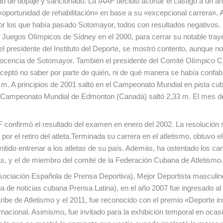
 de dopaje y sancionado. La IAAF decidió acortar el castigo a un añ
«oportunidad de rehabilitación» en base a su «excepcional carrera».
or los que había pasado Sotomayor, todos con resultados negativos.
os Juegos Olímpicos de Sídney en el 2000, para cerrar su notable tray
l presidente del Instituto del Deporte, se mostró contento, aunque no
inocencia de Sotomayor. También el presidente del Comité Olímpico 
 aceptó no saber por parte de quién, ni de qué manera se había confa
 m. A principios de 2001 saltó en el Campeonato Mundial en pista cub
 el Campeonato Mundial de Edmonton (Canadá) saltó 2,33 m. El mes d
 confirmó el resultado del examen en enero del 2002. La resolución
por el retiro del atleta.Terminada su carrera en el atletismo, obtuvo e
rmitido entrenar a los atletas de su país. Además, ha ostentado los ca
as, y el de miembro del comité de la Federación Cubana de Atletismo.
Asociación Española de Prensa Deportiva), Mejor Deportista masculi
 de noticias cubana Prensa Latina), en el año 2007 fue ingresado al 
be de Atletismo y el 2011, fue reconocido con el premio «Deporte in
nacional. Asimismo, fue invitado para la exhibición temporal en ocasi