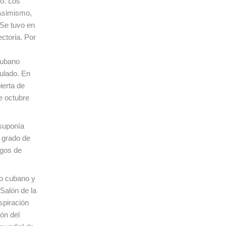
o. Los
 Asimismo,
 Se tuvo en
ectoria. Por
Cubano
bulado. En
ierta de
e octubre
 suponía
l grado de
rgos de
no cubano y
Salón de la
spiración
ón del