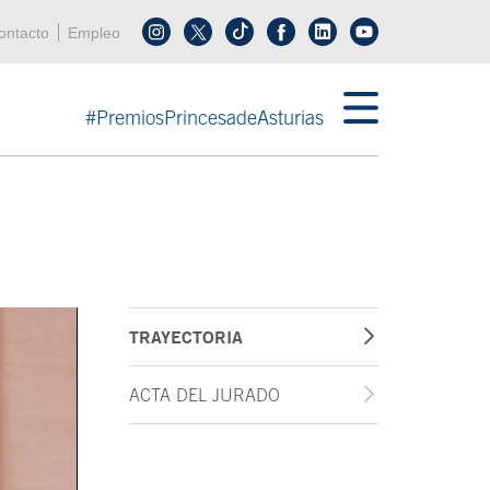
enú cabecera
ontacto
Empleo
Síguenos en tiktok
Síguenos en linkedin
in menú cabecera
#PremiosPrincesadeAsturias
TRAYECTORIA
ACTA DEL JURADO