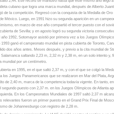
re saltó 2,44. Ese récord se mantuvo hasta que este mismo año llegó a
atleta cubano que logra una marca mundial, después de Alberto Juant
ejó de la competición. Regresó con la conquista de la Medalla de Oro 
 de México. Luego, en 1991 hizo su segunda aparición en un campeo
mismo, en marzo de ese año compartió el tercer puesto con el sovié
ubierta de Sevilla; y en agosto logró su segunda victoria consecutiv
año 1992, Sotomayor asistió por primera vez a los Juegos Olímpico
 1993 ganó el campeonato mundial en pista cubierta de Toronto, Can
dido dos años antes. Meses después, y previo a la cita mundial de Stu
 Salamanca saltando 2,23 m, 2,32 m y 2,38 m, en un solo intento y, f
a mundial por un centímetro.
ierta en 1995, en el que saltó 2,37 m, y con el que se colgó la Meda
 a los Juegos Panamericanos que se realizaron en Mar del Plata, Arge
to de 2,40 m, marca de la competencia todavía vigente. En tanto, en
l segundo puesto con 2,37 m. en los Juegos Olímpicos de Atlanta a
 izquierda. En los Campeonatos Mundiales de 1997 saltó 2,37 m alca
 relevantes fueron un primer puesto en el Grand Prix Final de Mosc
tismo de Johannesburgo con registro de 2,28 m.