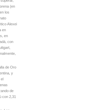
 superar,
orena (en
en los
nato
tico Alexei
a en
s, en
adá, con
ttgart,
inalmente,
lla de Oro
ntina, y
 el
penas
nzando de
ú con 2,31