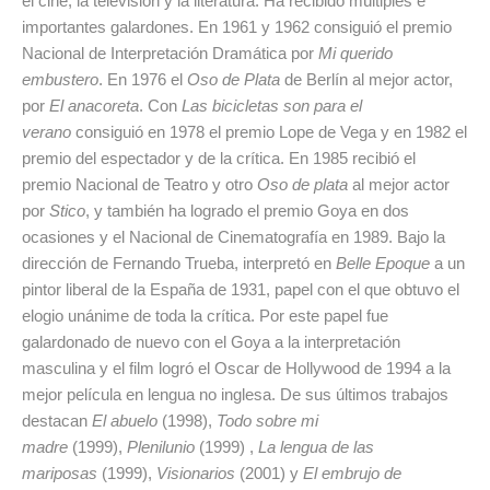
el cine, la televisión y la literatura. Ha recibido múltiples e
importantes galardones. En 1961 y 1962 consiguió el premio
Nacional de Interpretación Dramática por
Mi querido
embustero
. En 1976 el
Oso de Plata
de Berlín al mejor actor,
por
El anacoreta
. Con
Las bicicletas son para el
verano
consiguió en 1978 el premio Lope de Vega y en 1982 el
premio del espectador y de la crítica. En 1985 recibió el
premio Nacional de Teatro y otro
Oso de plata
al mejor actor
por
Stico
, y también ha logrado el premio Goya en dos
ocasiones y el Nacional de Cinematografía en 1989. Bajo la
dirección de Fernando Trueba, interpretó en
Belle Epoque
a un
pintor liberal de la España de 1931, papel con el que obtuvo el
elogio unánime de toda la crítica. Por este papel fue
galardonado de nuevo con el Goya a la interpretación
masculina y el film logró el Oscar de Hollywood de 1994 a la
mejor película en lengua no inglesa. De sus últimos trabajos
destacan
El abuelo
(1998),
Todo sobre mi
madre
(1999),
Plenilunio
(1999) ,
La lengua de las
mariposas
(1999),
Visionarios
(2001) y
El embrujo de