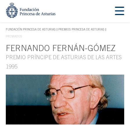
Saltar navegación. Ir directamente al contenido principal
Tecla de acceso 1
FUNDACIÓN PRINCESA DE ASTURIAS
PREMIOS PRINCESA DE ASTURIAS
TECLA DE ACCESO 1
PREMIADOS
FERNANDO FERNÁN-GÓMEZ
Contenido principal
PREMIO PRÍNCIPE DE ASTURIAS DE LAS ARTES
1995