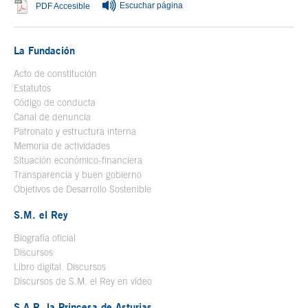
Escuchar página
Se abre en ventana nueva
PDF Accesible
La Fundación
Acto de constitución
Estatutos
Código de conducta
Canal de denuncia
Patronato y estructura interna
Memoria de actividades
Situación económico-financiera
Transparencia y buen gobierno
Objetivos de Desarrollo Sostenible
S.M. el Rey
Biografía oficial
Se abre en ventana nueva
Discursos
Libro digital. Discursos
Se abre en ventana nueva
Discursos de S.M. el Rey en vídeo
Se abre en ventana nueva
S.A.R. la Princesa de Asturias