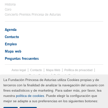
Historia
Coro
Concierto Premios Princesa de Asturias
Agenda
Contacto
Empleo
Mapa web
Preguntas frecuentes
Aviso legal
Tecla de acceso 8
Contacto
Mapa Web
Menú pie
Política de privacidad
Redes Sociales
Política de Cookies
La Fundación Princesa de Asturias utiliza Cookies propias y de
Fin menú pie
terceros con la finalidad de analizar la navegación del usuario con
© Copyright Sun Aug 09 15:40:33 UTC 2026 Fundación Princesa de
Asturias
fines estadísticos y de marketing. Para saber más, por favor, lea
nuestra
política de cookies
. Puede elegir la configuración que
mejor se adapte a sus preferencias en los siguientes botones: