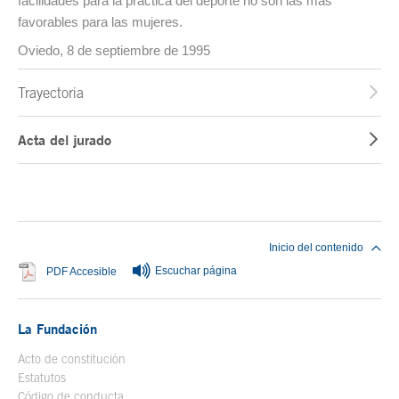
facilidades para la práctica del deporte no son las más
favorables para las mujeres.
Oviedo, 8 de septiembre de 1995
Trayectoria
Acta del jurado
Fin del contenido principal
Inicio del contenido
Escuchar página
Se abre en ventana nueva
PDF Accesible
La Fundación
Acto de constitución
Estatutos
Código de conducta