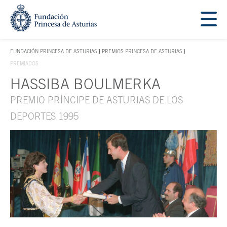
Saltar navegación. Ir directamente al contenido principal
Tecla de acceso 1
FUNDACIÓN PRINCESA DE ASTURIAS
PREMIOS PRINCESA DE ASTURIAS
TECLA DE ACCESO 1
PREMIADOS
HASSIBA BOULMERKA
Contenido principal
PREMIO PRÍNCIPE DE ASTURIAS DE LOS
DEPORTES 1995