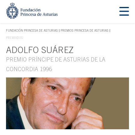
Saltar navegación. Ir directamente al contenido principal
Tecla de acceso 1
FUNDACIÓN PRINCESA DE ASTURIAS
PREMIOS PRINCESA DE ASTURIAS
TECLA DE ACCESO 1
PREMIADOS
ADOLFO SUÁREZ
Contenido principal
PREMIO PRÍNCIPE DE ASTURIAS DE LA
CONCORDIA 1996