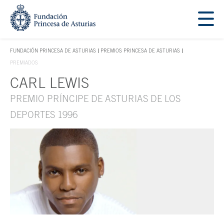
Saltar navegación. Ir directamente al contenido principal
Tecla de acceso 1
FUNDACIÓN PRINCESA DE ASTURIAS
PREMIOS PRINCESA DE ASTURIAS
TECLA DE ACCESO 1
PREMIADOS
CARL LEWIS
Contenido principal
PREMIO PRÍNCIPE DE ASTURIAS DE LOS
DEPORTES 1996