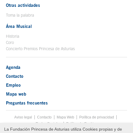
Otras actividades
Toma la palabra
Área Musical
Historia
Coro
Concierto Premios Princesa de Asturias
Agenda
Contacto
Empleo
Mapa web
Preguntas frecuentes
Aviso legal
Tecla de acceso 8
Contacto
Mapa Web
Menú pie
Política de privacidad
Redes Sociales
Política de Cookies
La Fundación Princesa de Asturias utiliza Cookies propias y de
Fin menú pie