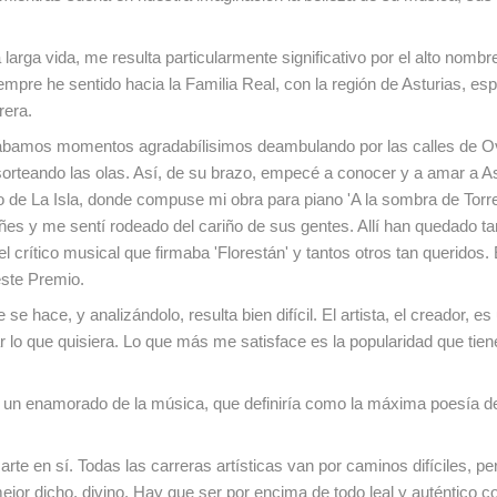
larga vida, me resulta particularmente significativo por el alto nombre
iempre he sentido hacia la Familia Real, con la región de Asturias, es
rera.
bamos momentos agradabílisimos deambulando por las calles de Ov
, sorteando las olas. Así, de su brazo, empecé a conocer y a amar a As
lo de La Isla, donde compuse mi obra para piano 'A la sombra de Torr
ñes y me sentí rodeado del cariño de sus gentes. Allí han quedado ta
l crítico musical que firmaba 'Florestán' y tantos otros tan queridos. 
este Premio.
 hace, y analizándolo, resulta bien difícil. El artista, el creador, es
lo que quisiera. Lo que más me satisface es la popularidad que tien
oy un enamorado de la música, que definiría como la máxima poesía d
l arte en sí. Todas las carreras artísticas van por caminos difíciles, p
ejor dicho, divino. Hay que ser por encima de todo leal y auténtico c