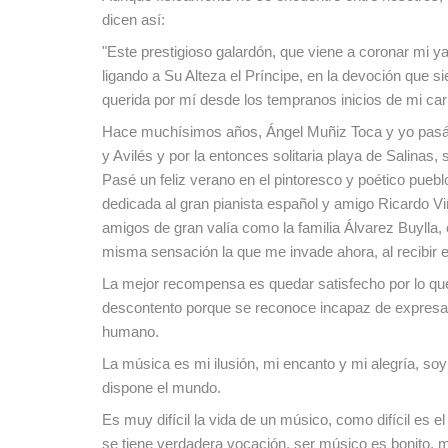
dicen así:
"Este prestigioso galardón, que viene a coronar mi ya 
ligando a Su Alteza el Príncipe, en la devoción que s
querida por mí desde los tempranos inicios de mi car
Hace muchísimos años, Ángel Muñiz Toca y yo pasá
y Avilés y por la entonces solitaria playa de Salinas
Pasé un feliz verano en el pintoresco y poético pueb
dedicada al gran pianista español y amigo Ricardo Vi
amigos de gran valía como la familia Álvarez Buylla, e
misma sensación la que me invade ahora, al recibir 
La mejor recompensa es quedar satisfecho por lo que se
descontento porque se reconoce incapaz de expresar 
humano.
La música es mi ilusión, mi encanto y mi alegría, s
dispone el mundo.
Es muy difícil la vida de un músico, como difícil es e
se tiene verdadera vocación, ser músico es bonito, m