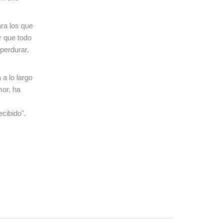
ra los que
r que todo
perdurar.
a lo largo
mor, ha
cibido".