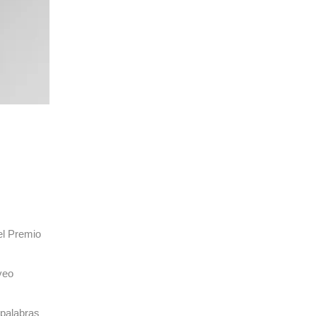
el Premio
veo
 palabras