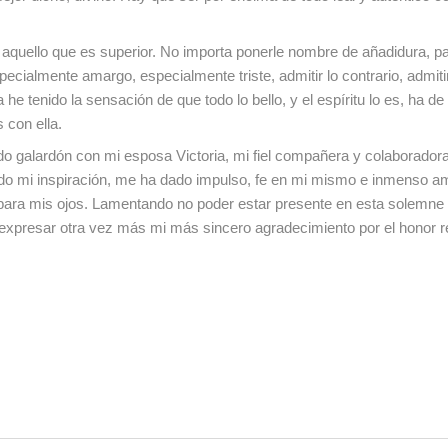
 aquello que es superior. No importa ponerle nombre de añadidura, pa
ecialmente amargo, especialmente triste, admitir lo contrario, admiti
tenido la sensación de que todo lo bello, y el espíritu lo es, ha de 
 con ella.
o galardón con mi esposa Victoria, mi fiel compañera y colaboradora 
sido mi inspiración, me ha dado impulso, fe en mi mismo e inmenso a
z para mis ojos. Lamentando no poder estar presente en esta solemne
 expresar otra vez más mi más sincero agradecimiento por el honor re