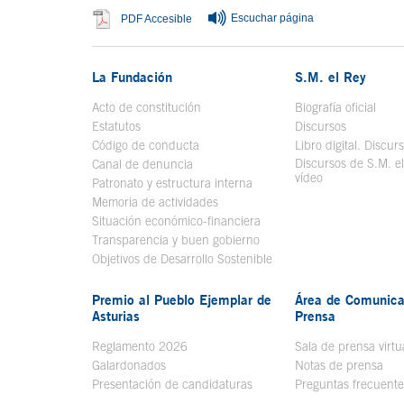
Escuchar página
Se abre en ventana nueva
PDF Accesible
La Fundación
S.M. el Rey
Acto de constitución
Biografía oficial
Se a
Estatutos
Discursos
Código de conducta
Libro digital. Discur
Discursos de S.M. e
Canal de denuncia
vídeo
Se abre en ve
Patronato y estructura interna
Memoria de actividades
Situación económico-financiera
Transparencia y buen gobierno
Objetivos de Desarrollo Sostenible
Premio al Pueblo Ejemplar de
Área de Comunica
Asturias
Prensa
Reglamento 2026
Sala de prensa virtu
Galardonados
Notas de prensa
Presentación de candidaturas
Preguntas frecuente