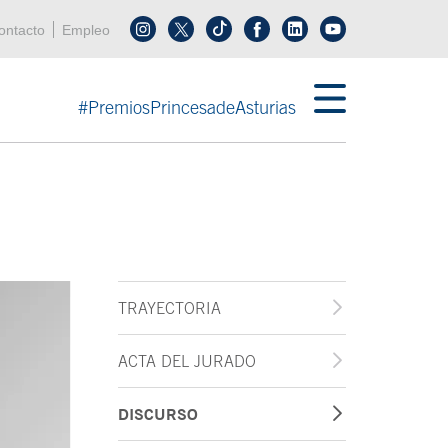
enú cabecera
ontacto
Empleo
Síguenos en tiktok
Síguenos en linkedin
in menú cabecera
#PremiosPrincesadeAsturias
TRAYECTORIA
ACTA DEL JURADO
DISCURSO