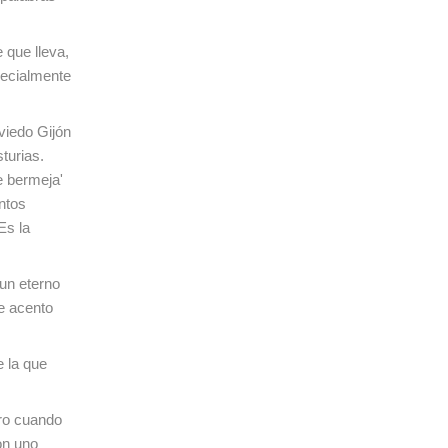
 que lleva,
pecialmente
iedo Gijón
turias.
e bermeja'
ntos
Es la
 un eterno
e acento
e la que
ero cuando
on uno