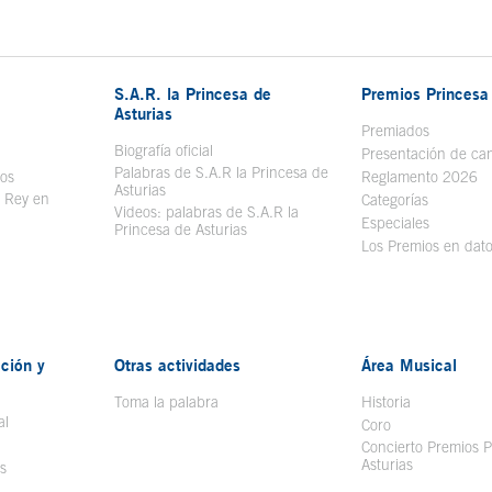
S.A.R. la Princesa de
Premios Princesa 
Asturias
bre en ventana nueva
Premiados
Biografía oficial
Se abre en ventana nueva
Presentación de ca
Palabras de S.A.R la Princesa de
sos
Se abre en ventana nueva
Reglamento 2026
Asturias
l Rey en
Categorías
Videos: palabras de S.A.R la
ntana nueva
Especiales
Princesa de Asturias
Los Premios en dat
ción y
Otras actividades
Área Musical
Toma la palabra
Historia
al
Coro
Concierto Premios P
Asturias
s