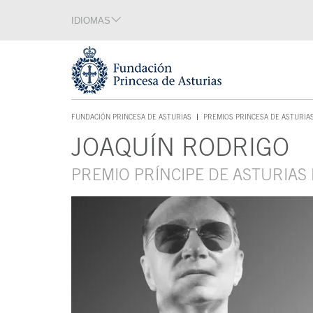
Saltar navegación. Ir directamente al contenido principal
IDIOMAS
Sección de idiomas
Fin de la sección de idiomas
Tecla de acceso 1
FUNDACIÓN PRINCESA DE ASTURIAS
PREMIOS PRINCESA DE ASTURIA
TECLA DE ACCESO 1
JOAQUÍN RODRIGO
Contenido principal
PREMIO PRÍNCIPE DE ASTURIAS 