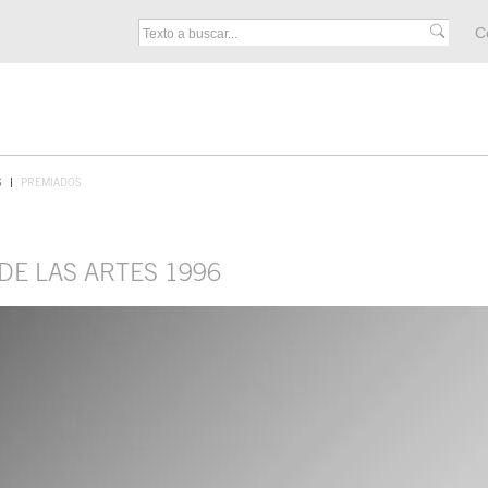
M
C
F
S
PREMIADOS
DE LAS ARTES 1996