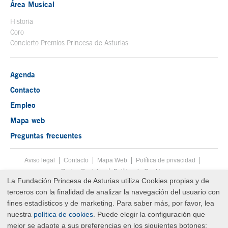
Área Musical
Historia
Coro
Concierto Premios Princesa de Asturias
Agenda
Contacto
Empleo
Mapa web
Preguntas frecuentes
Aviso legal
Tecla de acceso 8
Contacto
Mapa Web
Menú pie
Política de privacidad
Redes Sociales
Política de Cookies
La Fundación Princesa de Asturias utiliza Cookies propias y de
Fin menú pie
terceros con la finalidad de analizar la navegación del usuario con
© Copyright Sat Aug 08 13:26:56 UTC 2026 Fundación Princesa de
Asturias
fines estadísticos y de marketing. Para saber más, por favor, lea
nuestra
política de cookies
. Puede elegir la configuración que
mejor se adapte a sus preferencias en los siguientes botones: