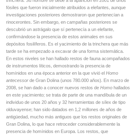
trinchera. Su nombre se debe a la aparición en 2001 de unos
fósiles que fueron inicialmente atribuidos a elefantes, aunque
investigaciones posteriores demostraron que pertenecían a
rinocerontes. Sin embargo, en campañas posteriores se
descubrió un astrágalo que sí pertenecía a un elefante,
confirmándose la presencia de estos animales en sus
depósitos fosilíferos. Es el yacimiento de la trinchera que más
tarde se ha empezado a excavar de una forma sistemática.
En estos niveles se han hallado restos de fauna acompañados
de instrumentos líticos, demostrando la presencia de
homínidos en una época anterior en la que vivió el
Homo
antecessor
de Gran Dolina (unos 780.000 años). En marzo de
2008, se han dado a conocer nuevos restos de
Homo
hallados
en este yacimiento; se trata de parte de una mandíbula de un
individuo de unos 20 años y 32 herramientas de sílex de tipo
olduvayense; han sido datados en 1,2 millones de años de
antigüedad, mucho más antiguos que los restos originales de
Gran Dolina, lo que hace retroceder considerablemente la
presencia de homínidos en Europa. Los restos, que