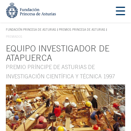
Saltar navegación. Ir directamente al contenido principal
Tecla de acceso 1
FUNDACIÓN PRINCESA DE ASTURIAS
PREMIOS PRINCESA DE ASTURIAS
TECLA DE ACCESO 1
PREMIADOS
EQUIPO INVESTIGADOR DE
Contenido principal
ATAPUERCA
PREMIO PRÍNCIPE DE ASTURIAS DE
INVESTIGACIÓN CIENTÍFICA Y TÉCNICA 1997