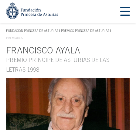
Saltar navegación. Ir directamente al contenido principal
Tecla de acceso 1
FUNDACIÓN PRINCESA DE ASTURIAS
PREMIOS PRINCESA DE ASTURIAS
TECLA DE ACCESO 1
PREMIADOS
FRANCISCO AYALA
Contenido principal
PREMIO PRÍNCIPE DE ASTURIAS DE LAS
LETRAS 1998