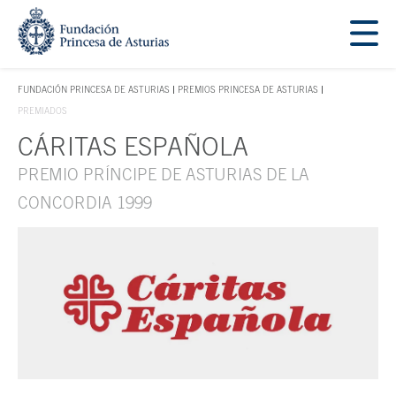
Saltar navegación. Ir directamente al contenido principal
Tecla de acceso 1
FUNDACIÓN PRINCESA DE ASTURIAS
PREMIOS PRINCESA DE ASTURIAS
TECLA DE ACCESO 1
PREMIADOS
CÁRITAS ESPAÑOLA
Contenido principal
PREMIO PRÍNCIPE DE ASTURIAS DE LA
CONCORDIA 1999