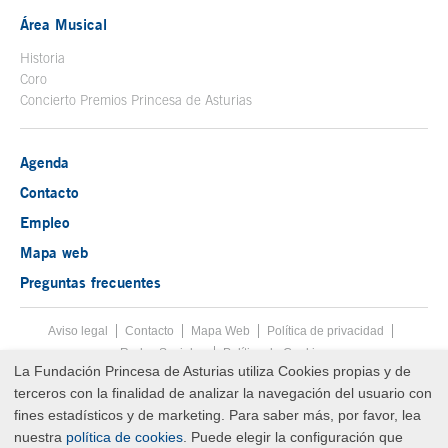
Área Musical
Historia
Coro
Concierto Premios Princesa de Asturias
Agenda
Contacto
Empleo
Mapa web
Preguntas frecuentes
Aviso legal
Tecla de acceso 8
Contacto
Mapa Web
Menú pie
Política de privacidad
Redes Sociales
Política de Cookies
La Fundación Princesa de Asturias utiliza Cookies propias y de
Fin menú pie
terceros con la finalidad de analizar la navegación del usuario con
© Copyright Thu Aug 06 04:39:11 UTC 2026 Fundación Princesa de
Asturias
fines estadísticos y de marketing. Para saber más, por favor, lea
nuestra
política de cookies
. Puede elegir la configuración que