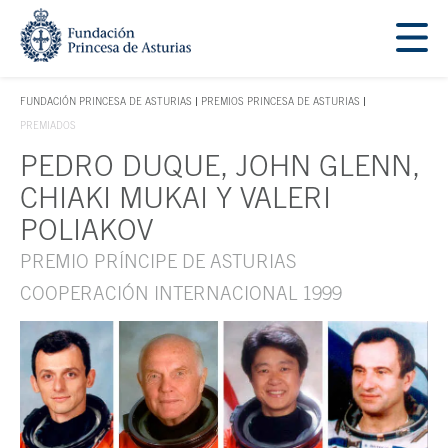
Saltar navegación. Ir directamente al contenido principal
Tecla de acceso 1
FUNDACIÓN PRINCESA DE ASTURIAS
PREMIOS PRINCESA DE ASTURIAS
TECLA DE ACCESO 1
PREMIADOS
PEDRO DUQUE, JOHN GLENN,
Contenido principal
CHIAKI MUKAI Y VALERI
POLIAKOV
PREMIO PRÍNCIPE DE ASTURIAS
COOPERACIÓN INTERNACIONAL 1999