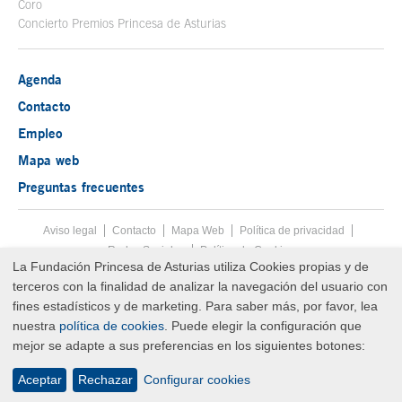
Coro
Concierto Premios Princesa de Asturias
Agenda
Contacto
Empleo
Mapa web
Preguntas frecuentes
Aviso legal
Tecla de acceso 8
Contacto
Mapa Web
Menú pie
Política de privacidad
Redes Sociales
Política de Cookies
La Fundación Princesa de Asturias utiliza Cookies propias y de
Fin menú pie
terceros con la finalidad de analizar la navegación del usuario con
© Copyright Thu Aug 06 13:03:00 UTC 2026 Fundación Princesa de
Asturias
fines estadísticos y de marketing. Para saber más, por favor, lea
nuestra
política de cookies
. Puede elegir la configuración que
mejor se adapte a sus preferencias en los siguientes botones:
Aceptar
Rechazar
Configurar cookies