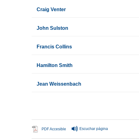
Craig Venter
John Sulston
Francis Collins
Hamilton Smith
Jean Weissenbach
Fin del contenido principal
Escuchar página
Se abre en ventana nueva
PDF Accesible