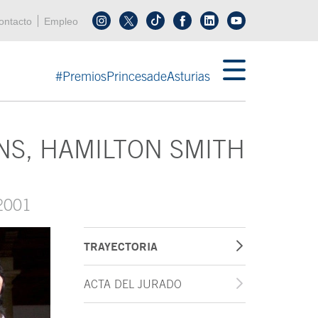
enú cabecera
ontacto
Empleo
Síguenos en tiktok
Síguenos en linkedin
in menú cabecera
#PremiosPrincesadeAsturias
NS, HAMILTON SMITH
2001
TRAYECTORIA
ACTA DEL JURADO