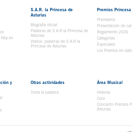
S.A.R. la Princesa de
Premios Princesa 
Asturias
bre en ventana nueva
Premiados
Biografía oficial
Se abre en ventana nueva
Presentación de ca
Palabras de S.A.R la Princesa de
sos
Se abre en ventana nueva
Reglamento 2026
Asturias
l Rey en
Categorías
Videos: palabras de S.A.R la
ntana nueva
Especiales
Princesa de Asturias
Los Premios en dat
ción y
Otras actividades
Área Musical
Toma la palabra
Historia
al
Coro
Concierto Premios P
Asturias
s