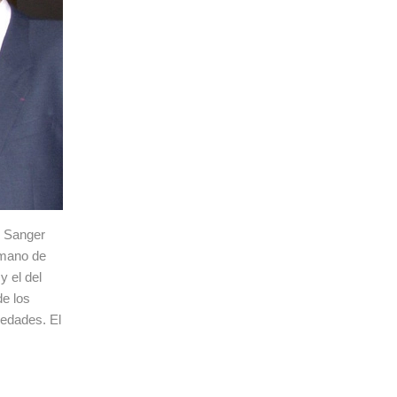
l Sanger
umano de
y el del
e los
medades. El