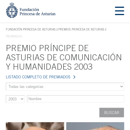
Saltar navegación. Ir directamente al contenido principal
Tecla de acceso 1
FUNDACIÓN PRINCESA DE ASTURIAS
PREMIOS PRINCESA DE ASTURIAS
TECLA DE ACCESO 1
PREMIADOS
PREMIO PRÍNCIPE DE
Contenido principal
ASTURIAS DE COMUNICACIÓN
Y HUMANIDADES 2003
LISTADO COMPLETO DE PREMIADOS