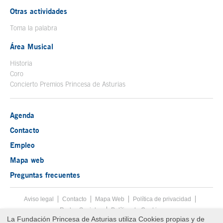
Otras actividades
Toma la palabra
Área Musical
Historia
Coro
Concierto Premios Princesa de Asturias
Agenda
Contacto
Empleo
Mapa web
Preguntas frecuentes
Aviso legal
Tecla de acceso 8
Contacto
Mapa Web
Menú pie
Política de privacidad
Redes Sociales
Política de Cookies
La Fundación Princesa de Asturias utiliza Cookies propias y de
Fin menú pie