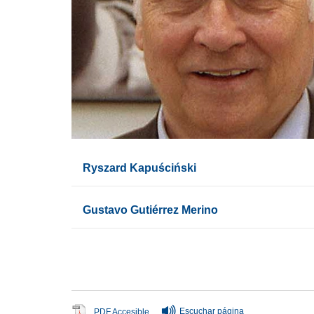
Ryszard Kapuściński
Gustavo Gutiérrez Merino
Fin del contenido principal
Escuchar página
Se abre en ventana nueva
PDF Accesible