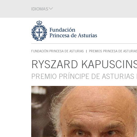
Saltar navegación. Ir directamente al contenido principal
IDIOMAS
Sección de idiomas
Fin de la sección de idiomas
Tecla de acceso 1
FUNDACIÓN PRINCESA DE ASTURIAS
PREMIOS PRINCESA DE ASTURIA
TECLA DE ACCESO 1
RYSZARD KAPUSCINS
Contenido principal
PREMIO PRÍNCIPE DE ASTURIAS