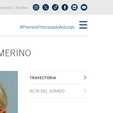
enú cabecera
ontacto
Empleo
Síguenos en tiktok
Síguenos en linkedin
in menú cabecera
#PremiosPrincesadeAsturias
 MERINO
TRAYECTORIA
ACTA DEL JURADO