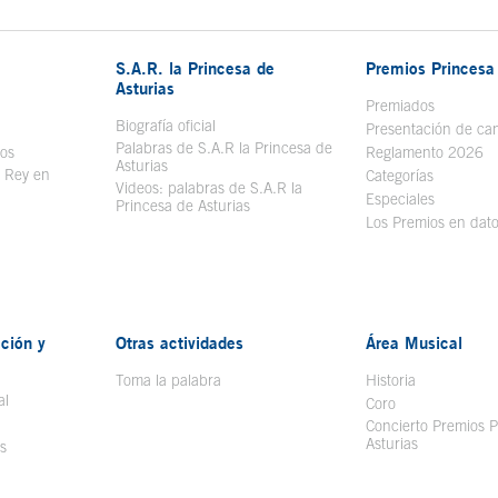
S.A.R. la Princesa de
Premios Princesa 
Asturias
bre en ventana nueva
Premiados
Biografía oficial
Se abre en ventana nueva
Presentación de ca
Palabras de S.A.R la Princesa de
sos
Se abre en ventana nueva
Reglamento 2026
Asturias
l Rey en
Categorías
Videos: palabras de S.A.R la
ntana nueva
Especiales
Princesa de Asturias
Los Premios en dat
ción y
Otras actividades
Área Musical
Toma la palabra
Historia
al
Coro
Concierto Premios P
Asturias
s