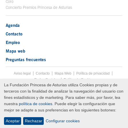
Coro
Concierto Premios Princesa de Asturias
Agenda
Contacto
Empleo
Mapa web
Preguntas frecuentes
Aviso legal
Tecla de acceso 8
Contacto
Mapa Web
Menú pie
Política de privacidad
Redes Sociales
Política de Cookies
La Fundación Princesa de Asturias utiliza Cookies propias y de
Fin menú pie
terceros con la finalidad de analizar la navegación del usuario con
© Copyright Sat Aug 08 20:15:11 UTC 2026 Fundación Princesa de
Asturias
fines estadísticos y de marketing. Para saber más, por favor, lea
nuestra
política de cookies
. Puede elegir la configuración que
mejor se adapte a sus preferencias en los siguientes botones:
Aceptar
Rechazar
Configurar cookies