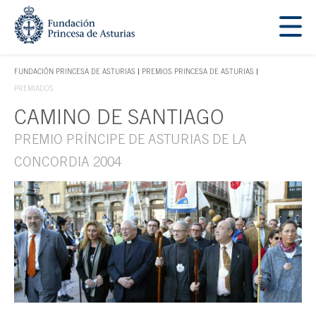
Saltar navegación. Ir directamente al contenido principal
Tecla de acceso 1
FUNDACIÓN PRINCESA DE ASTURIAS
PREMIOS PRINCESA DE ASTURIAS
TECLA DE ACCESO 1
PREMIADOS
CAMINO DE SANTIAGO
Contenido principal
PREMIO PRÍNCIPE DE ASTURIAS DE LA
CONCORDIA 2004