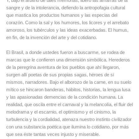
Y, bajo el arbitrio de tales memorias, libero las amarras de la
sangre y de la intolerancia, defiendo la antropofagia cultural
que mastica los productos humanos y las especias del
corazón. Como la sal y los humores, los licores y el arrebato
amoroso, los tubérculos y las ideas exacerbadas. El humus,
en fin, de la invención del arte y del cotidiano.
El Brasil, a donde ustedes fueron a buscarme, se rodea de
marcas que le confieren una dimensión simbólica. Herederos
de la peregrina aventura de los pueblos que ahí llegaron,
surgen allí poetas de sus propias sagas, héroes de sí
mismos, narradores. Bajo el alborozo de la carne, en su suelo
mítico se hincaron banderas, hábitos, historias, la lengua lusa
y las apasionadas demencias de la condición humana. La
realidad, que oscila entre el carnaval y la melancolía, el fluir del
melodrama y el escarnio, el optimismo y el cinismo, la
turbulencia y la cordialidad, atenaza nuestro instinto civilizador
con una substancia poética que ilumina lo cotidiano, por más
que sea éste tantas veces injusto y miserable.