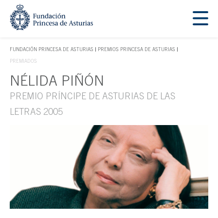
Saltar navegación. Ir directamente al contenido principal
Tecla de acceso 1
FUNDACIÓN PRINCESA DE ASTURIAS
PREMIOS PRINCESA DE ASTURIAS
TECLA DE ACCESO 1
PREMIADOS
NÉLIDA PIÑÓN
Contenido principal
PREMIO PRÍNCIPE DE ASTURIAS DE LAS
LETRAS 2005