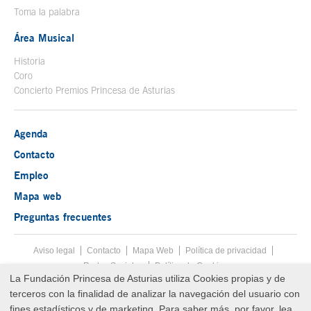
Toma la palabra
Área Musical
Historia
Coro
Concierto Premios Princesa de Asturias
Agenda
Contacto
Empleo
Mapa web
Preguntas frecuentes
Aviso legal
Tecla de acceso 8
Contacto
Mapa Web
Menú pie
Política de privacidad
Redes Sociales
Política de Cookies
La Fundación Princesa de Asturias utiliza Cookies propias y de
Fin menú pie
terceros con la finalidad de analizar la navegación del usuario con
© Copyright Thu Aug 06 11:12:04 UTC 2026 Fundación Princesa de
Asturias
fines estadísticos y de marketing. Para saber más, por favor, lea