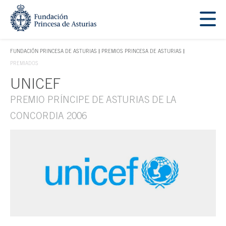
Saltar navegación. Ir directamente al contenido principal
Tecla de acceso 1
FUNDACIÓN PRINCESA DE ASTURIAS
PREMIOS PRINCESA DE ASTURIAS
TECLA DE ACCESO 1
PREMIADOS
UNICEF
Contenido principal
PREMIO PRÍNCIPE DE ASTURIAS DE LA
CONCORDIA 2006