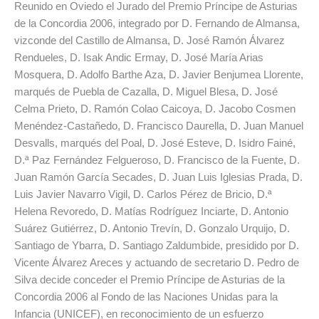
Reunido en Oviedo el Jurado del Premio Príncipe de Asturias
de la Concordia 2006, integrado por D. Fernando de Almansa,
vizconde del Castillo de Almansa, D. José Ramón Álvarez
Rendueles, D. Isak Andic Ermay, D. José María Arias
Mosquera, D. Adolfo Barthe Aza, D. Javier Benjumea Llorente,
marqués de Puebla de Cazalla, D. Miguel Blesa, D. José
Celma Prieto, D. Ramón Colao Caicoya, D. Jacobo Cosmen
Menéndez-Castañedo, D. Francisco Daurella, D. Juan Manuel
Desvalls, marqués del Poal, D. José Esteve, D. Isidro Fainé,
D.ª Paz Fernández Felgueroso, D. Francisco de la Fuente, D.
Juan Ramón García Secades, D. Juan Luis Iglesias Prada, D.
Luis Javier Navarro Vigil, D. Carlos Pérez de Bricio, D.ª
Helena Revoredo, D. Matías Rodríguez Inciarte, D. Antonio
Suárez Gutiérrez, D. Antonio Trevín, D. Gonzalo Urquijo, D.
Santiago de Ybarra, D. Santiago Zaldumbide, presidido por D.
Vicente Álvarez Areces y actuando de secretario D. Pedro de
Silva decide conceder el Premio Príncipe de Asturias de la
Concordia 2006 al Fondo de las Naciones Unidas para la
Infancia (UNICEF), en reconocimiento de un esfuerzo