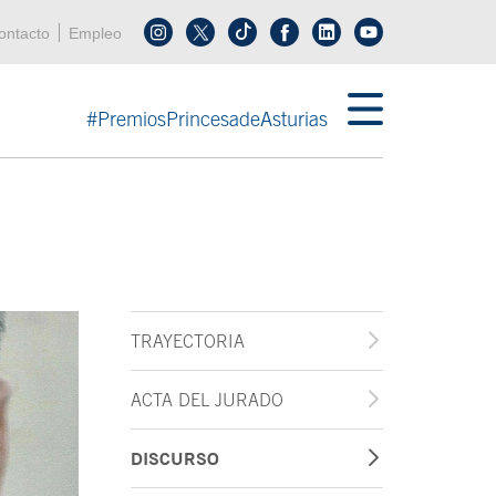
enú cabecera
ontacto
Empleo
Síguenos en tiktok
Síguenos en linkedin
in menú cabecera
#PremiosPrincesadeAsturias
TRAYECTORIA
ACTA DEL JURADO
DISCURSO