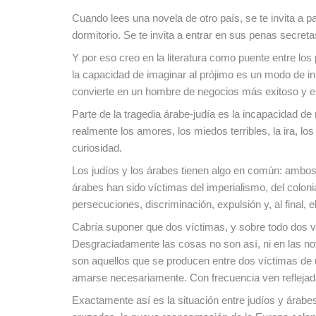
Cuando lees una novela de otro país, se te invita a pa
dormitorio. Se te invita a entrar en sus penas secret
Y por eso creo en la literatura como puente entre lo
la capacidad de imaginar al prójimo es un modo de in
convierte en un hombre de negocios más exitoso y 
Parte de la tragedia árabe-judía es la incapacidad d
realmente los amores, los miedos terribles, la ira, l
curiosidad.
Los judíos y los árabes tienen algo en común: ambos
árabes han sido víctimas del imperialismo, del coloni
persecuciones, discriminación, expulsión y, al final, e
Cabría suponer que dos víctimas, y sobre todo dos ví
Desgraciadamente las cosas no son así, ni en las novel
son aquellos que se producen entre dos víctimas de u
amarse necesariamente. Con frecuencia ven reflejada e
Exactamente así es la situación entre judíos y árabe