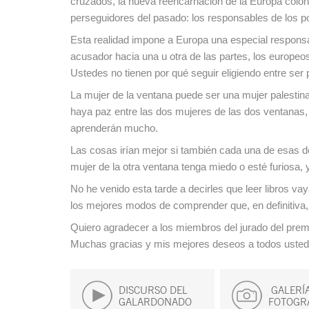
cruzados, la nueva reencarnación de la Europa coloni
perseguidores del pasado: los responsables de los p
Esta realidad impone a Europa una especial responsabi
acusador hacia una u otra de las partes, los europe
Ustedes no tienen por qué seguir eligiendo entre ser p
La mujer de la ventana puede ser una mujer palestina
haya paz entre las dos mujeres de las dos ventanas,
aprenderán mucho.
Las cosas irían mejor si también cada una de esas d
mujer de la otra ventana tenga miedo o esté furiosa, 
No he venido esta tarde a decirles que leer libros v
los mejores modos de comprender que, en definitiva,
Quiero agradecer a los miembros del jurado del prem
Muchas gracias y mis mejores deseos a todos usted
DISCURSO DEL
GALERÍ
GALARDONADO
FOTOGR