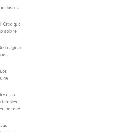
 incluso al
l. Creo que
o sólo te
De imaginar
poca
 Los
as de
re ellas.
 terribles
nen por qué
evos