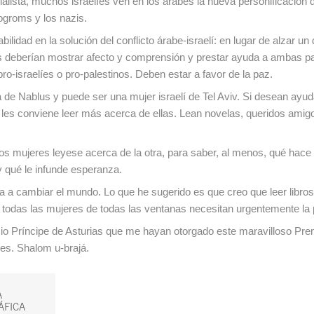
alista, muchos israelíes ven en los árabes la nueva personificación 
ogroms y los nazis.
lidad en la solución del conflicto árabe-israelí: en lugar de alzar un
os deberían mostrar afecto y comprensión y prestar ayuda a ambas pa
ro-israelíes o pro-palestinos. Deben estar a favor de la paz.
 de Nablus y puede ser una mujer israelí de Tel Aviv. Si desean ayud
 les conviene leer más acerca de ellas. Lean novelas, queridos amig
os mujeres leyese acerca de la otra, para saber, al menos, qué hace 
y qué le infunde esperanza.
aya a cambiar el mundo. Lo que he sugerido es que creo que leer libro
 todas las mujeres de todas las ventanas necesitan urgentemente la 
io Príncipe de Asturias que me hayan otorgado este maravilloso Pre
es. Shalom u-brajá.
A
ÁFICA