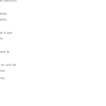
de nuestros
 dedo
rtes.
ar a que
os,
que la
s es uno de
paz.
mio.