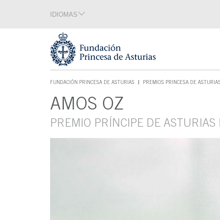
Saltar navegación. Ir directamente al contenido principal
IDIOMAS
Sección de idiomas
Fin de la sección de idiomas
Tecla de acceso 1
FUNDACIÓN PRINCESA DE ASTURIAS
PREMIOS PRINCESA DE ASTURIA
TECLA DE ACCESO 1
AMOS OZ
Contenido principal
PREMIO PRÍNCIPE DE ASTURIAS 