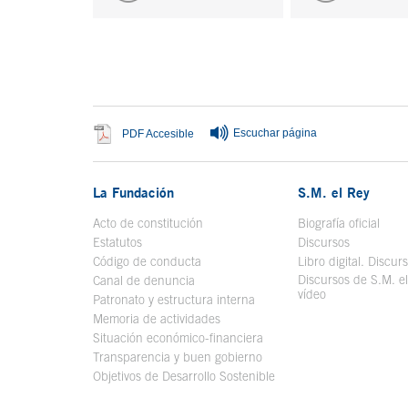
Fin del contenido principal
Escuchar página
Se abre en ventana nueva
PDF Accesible
La Fundación
S.M. el Rey
Acto de constitución
Biografía oficial
Se a
Estatutos
Discursos
Código de conducta
Libro digital. Discur
Discursos de S.M. e
Canal de denuncia
vídeo
Se abre en ve
Patronato y estructura interna
Memoria de actividades
Situación económico-financiera
Transparencia y buen gobierno
Objetivos de Desarrollo Sostenible