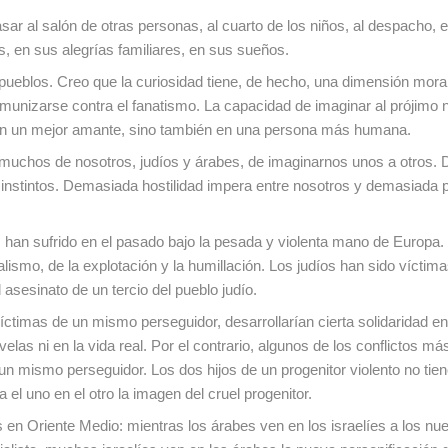
sar al salón de otras personas, al cuarto de los niños, al despacho, e
as, en sus alegrías familiares, en sus sueños.
s pueblos. Creo que la curiosidad tiene, de hecho, una dimensión mora
munizarse contra el fanatismo. La capacidad de imaginar al prójimo n
en un mejor amante, sino también en una persona más humana.
e muchos de nosotros, judíos y árabes, de imaginarnos unos a otros. 
os instintos. Demasiada hostilidad impera entre nosotros y demasiada 
 han sufrido en el pasado bajo la pesada y violenta mano de Europa.
alismo, de la explotación y la humillación. Los judíos han sido víctim
l asesinato de un tercio del pueblo judío.
ctimas de un mismo perseguidor, desarrollarían cierta solidaridad ent
as ni en la vida real. Por el contrario, algunos de los conflictos más
n mismo perseguidor. Los dos hijos de un progenitor violento no tie
l uno en el otro la imagen del cruel progenitor.
s en Oriente Medio: mientras los árabes ven en los israelíes a los nu