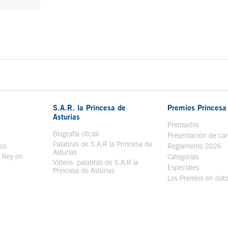
S.A.R. la Princesa de
Premios Princesa 
Asturias
bre en ventana nueva
Premiados
Biografía oficial
Se abre en ventana nueva
Presentación de ca
Palabras de S.A.R la Princesa de
sos
Se abre en ventana nueva
Reglamento 2026
Asturias
l Rey en
Categorías
Videos: palabras de S.A.R la
ntana nueva
Especiales
Princesa de Asturias
Los Premios en dat