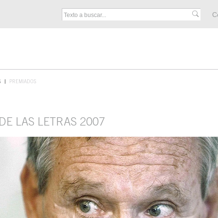
M
C
F
S
PREMIADOS
DE LAS LETRAS 2007