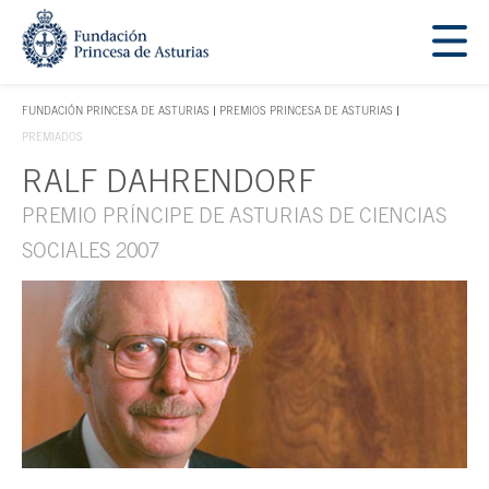
Saltar navegación. Ir directamente al contenido principal
Tecla de acceso 1
FUNDACIÓN PRINCESA DE ASTURIAS
PREMIOS PRINCESA DE ASTURIAS
TECLA DE ACCESO 1
PREMIADOS
RALF DAHRENDORF
Contenido principal
PREMIO PRÍNCIPE DE ASTURIAS DE CIENCIAS
SOCIALES 2007