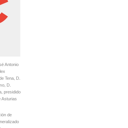
sé Antonio
lex
de Tena, D.
mo, D.
, presidido
 Asturias
ción de
neralizado