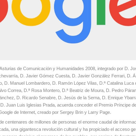
 Asturias de Comunicación y Humanidades 2008, integrado por D. Jo
Echevarría, D. Javier Gómez Cuesta, D. Javier González Ferrari, D. Á
iso, D. Manuel Lombardero, D. Ramón López Vilas, D.ª Catalina Luca 
vo Correa, D.ª Rosa Montero, D.ª Beatriz de Moura, D. Pedro Pára
Sánchez, D. Ricardo Senabre, D. Jesús de la Serna, D. Enrique Ybarra
D. Juan Luis Iglesias Prada, acuerda conceder el Premio Príncipe de
gle de Internet, creado por Sergey Brin y Larry Page.
e de centenares de millones de personas el enorme caudal de informa
ada, una gigantesca revolución cultural y ha propiciado el acceso ge