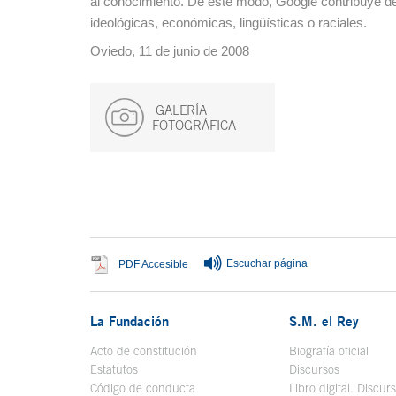
al conocimiento. De este modo, Google contribuye de
ideológicas, económicas, lingüísticas o raciales.
Oviedo, 11 de junio de 2008
GALERÍA
FOTOGRÁFICA
Fin del contenido principal
Escuchar página
Se abre en ventana nueva
PDF Accesible
La Fundación
S.M. el Rey
Acto de constitución
Biografía oficial
Se a
Estatutos
Discursos
Código de conducta
Libro digital. Discur