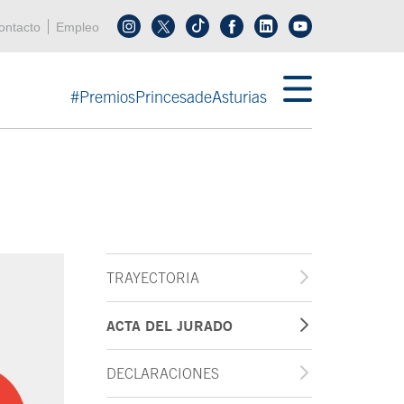
enú cabecera
ontacto
Empleo
Síguenos en tiktok
Síguenos en linkedin
in menú cabecera
#PremiosPrincesadeAsturias
TRAYECTORIA
ACTA DEL JURADO
DECLARACIONES