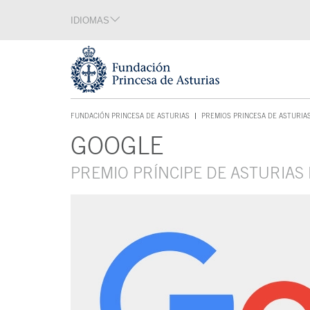
Saltar navegación. Ir directamente al contenido principal
IDIOMAS
Sección de idiomas
Fin de la sección de idiomas
Tecla de acceso 1
FUNDACIÓN PRINCESA DE ASTURIAS
PREMIOS PRINCESA DE ASTURIA
TECLA DE ACCESO 1
GOOGLE
Contenido principal
PREMIO PRÍNCIPE DE ASTURIAS