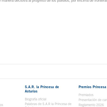
 manera decisiva al progreso de los pueblos, por encima de frontera
S.A.R. la Princesa de
Premios Princesa 
Asturias
bre en ventana nueva
Premiados
Biografía oficial
Se abre en ventana nueva
Presentación de ca
Palabras de S.A.R la Princesa de
sos
Se abre en ventana nueva
Reglamento 2026