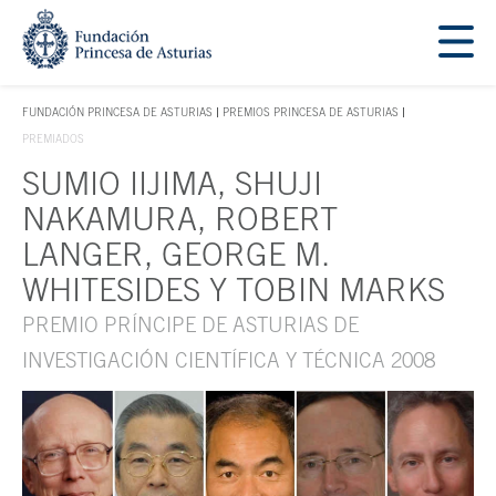
Saltar navegación. Ir directamente al contenido principal
Tecla de acceso 1
FUNDACIÓN PRINCESA DE ASTURIAS
PREMIOS PRINCESA DE ASTURIAS
TECLA DE ACCESO 1
PREMIADOS
SUMIO IIJIMA, SHUJI
Contenido principal
NAKAMURA, ROBERT
LANGER, GEORGE M.
WHITESIDES Y TOBIN MARKS
PREMIO PRÍNCIPE DE ASTURIAS DE
INVESTIGACIÓN CIENTÍFICA Y TÉCNICA 2008