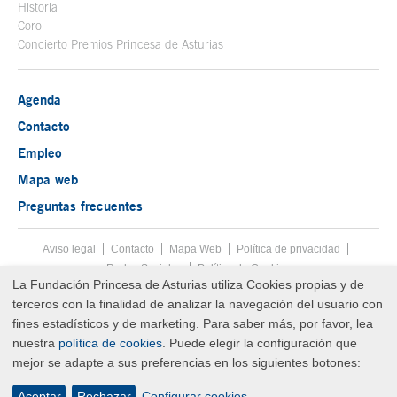
Historia
Coro
Concierto Premios Princesa de Asturias
Agenda
Contacto
Empleo
Mapa web
Preguntas frecuentes
Aviso legal
Tecla de acceso 8
Contacto
Mapa Web
Menú pie
Política de privacidad
Redes Sociales
Política de Cookies
La Fundación Princesa de Asturias utiliza Cookies propias y de
Fin menú pie
terceros con la finalidad de analizar la navegación del usuario con
© Copyright Thu Aug 06 20:52:30 UTC 2026 Fundación Princesa de
Asturias
fines estadísticos y de marketing. Para saber más, por favor, lea
nuestra
política de cookies
. Puede elegir la configuración que
mejor se adapte a sus preferencias en los siguientes botones:
Aceptar
Rechazar
Configurar cookies