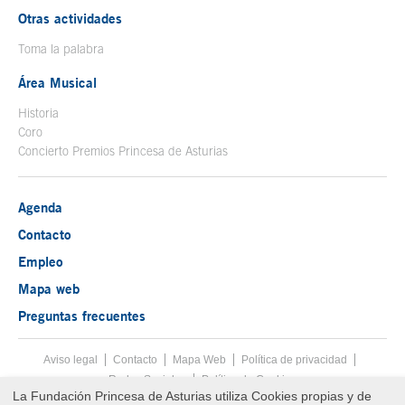
Otras actividades
Toma la palabra
Área Musical
Historia
Coro
Concierto Premios Princesa de Asturias
Agenda
Contacto
Empleo
Mapa web
Preguntas frecuentes
Aviso legal
Tecla de acceso 8
Contacto
Mapa Web
Menú pie
Política de privacidad
Redes Sociales
Política de Cookies
La Fundación Princesa de Asturias utiliza Cookies propias y de
Fin menú pie