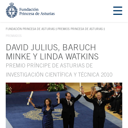
Saltar navegación. Ir directamente al contenido principal
Tecla de acceso 1
FUNDACIÓN PRINCESA DE ASTURIAS
PREMIOS PRINCESA DE ASTURIAS
TECLA DE ACCESO 1
PREMIADOS
DAVID JULIUS, BARUCH
Contenido principal
MINKE Y LINDA WATKINS
PREMIO PRÍNCIPE DE ASTURIAS DE
INVESTIGACIÓN CIENTÍFICA Y TÉCNICA 2010