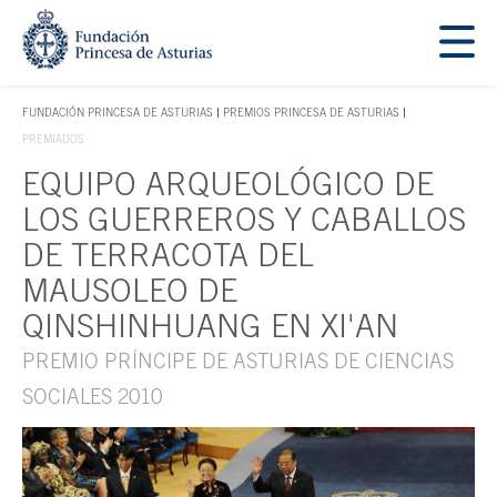
Saltar navegación. Ir directamente al contenido principal
Tecla de acceso 1
FUNDACIÓN PRINCESA DE ASTURIAS
PREMIOS PRINCESA DE ASTURIAS
TECLA DE ACCESO 1
PREMIADOS
EQUIPO ARQUEOLÓGICO DE
Contenido principal
LOS GUERREROS Y CABALLOS
DE TERRACOTA DEL
MAUSOLEO DE
QINSHINHUANG EN XI'AN
PREMIO PRÍNCIPE DE ASTURIAS DE CIENCIAS
SOCIALES 2010