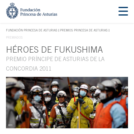
Saltar navegación. Ir directamente al contenido principal
Tecla de acceso 1
FUNDACIÓN PRINCESA DE ASTURIAS
PREMIOS PRINCESA DE ASTURIAS
TECLA DE ACCESO 1
PREMIADOS
HÉROES DE FUKUSHIMA
Contenido principal
PREMIO PRÍNCIPE DE ASTURIAS DE LA
CONCORDIA 2011