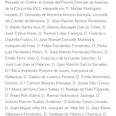
Reunido en Oviedo el Jurado del Premio Príncipe de Asturias
de la Concordia 2011, integrado por D. Matías Rodríguez
Inciarte, D. Fernando de Almansa Moreno-Barreda, vizconde
del Castillo de Almansa, D. José Ramón Álvarez Rendueles,
D. Adolfo Barthe Aza, D. Antonio Basagoiti García-Tuñón, D.
José Celma Prieto, D. Ramón Colao Caicoya, D. Francisco
Daurella Franco, D. Juan Manuel Desvalls Maristany,
marqués del Poal, D. Felipe Fernández Fernández, D. Pedro
Luis Fernández Pérez, D. José Antonio Fernández Rivero, D.
Emilio Ferré Solé, D. Francisco de la Fuente Sánchez, D.
José Luis García Palacios, D. Juan Ramón García Secades,
D.ª Alicia Koplowitz Romero de Juséu, marquesa de
Bellavista, D. Gabino de Lorenzo Ferrera, D. Emilio Menéndez
Gómez, D.ª Carmen Moriyón Entrialgo, D. Josep Oliu i Creus,
D.ª María del Pino Calvo-Sotelo, D. Rodrigo de Rato Figaredo,
D. Ángel Ron Güimil, D. Ramón Sotomayor Jáuregui, D.
Antonio Ramón Suárez Gutiérrez, D. Antonio Trevín Lombán,
D. Juan-Miguel Villar Mir, marqués de Villar Mir, D. José María
Villanueva Fernández, D. Santiago de Ybarra y Churruca, D.