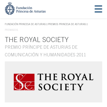
Saltar navegación. Ir directamente al contenido principal
Tecla de acceso 1
FUNDACIÓN PRINCESA DE ASTURIAS
PREMIOS PRINCESA DE ASTURIAS
TECLA DE ACCESO 1
PREMIADOS
THE ROYAL SOCIETY
Contenido principal
PREMIO PRÍNCIPE DE ASTURIAS DE
COMUNICACIÓN Y HUMANIDADES 2011