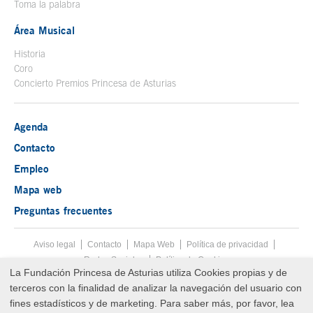
Toma la palabra
Área Musical
Historia
Coro
Concierto Premios Princesa de Asturias
Agenda
Contacto
Empleo
Mapa web
Preguntas frecuentes
Aviso legal
Tecla de acceso 8
Contacto
Mapa Web
Menú pie
Política de privacidad
Redes Sociales
Política de Cookies
La Fundación Princesa de Asturias utiliza Cookies propias y de
Fin menú pie
terceros con la finalidad de analizar la navegación del usuario con
© Copyright Fri Aug 07 15:56:47 UTC 2026 Fundación Princesa de
Asturias
fines estadísticos y de marketing. Para saber más, por favor, lea