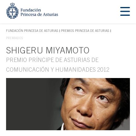
Saltar navegación. Ir directamente al contenido principal
Tecla de acceso 1
FUNDACIÓN PRINCESA DE ASTURIAS
PREMIOS PRINCESA DE ASTURIAS
TECLA DE ACCESO 1
PREMIADOS
SHIGERU MIYAMOTO
Contenido principal
PREMIO PRÍNCIPE DE ASTURIAS DE
COMUNICACIÓN Y HUMANIDADES 2012