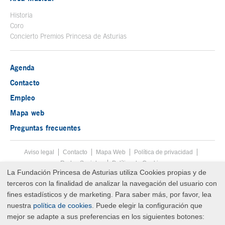
Historia
Coro
Concierto Premios Princesa de Asturias
Agenda
Contacto
Empleo
Mapa web
Preguntas frecuentes
Aviso legal
Tecla de acceso 8
Contacto
Mapa Web
Menú pie
Política de privacidad
Redes Sociales
Política de Cookies
La Fundación Princesa de Asturias utiliza Cookies propias y de
Fin menú pie
terceros con la finalidad de analizar la navegación del usuario con
© Copyright Sun Aug 09 07:24:27 UTC 2026 Fundación Princesa de
Asturias
fines estadísticos y de marketing. Para saber más, por favor, lea
nuestra
política de cookies
. Puede elegir la configuración que
mejor se adapte a sus preferencias en los siguientes botones: