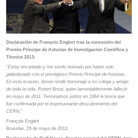
Declaración de François Englert tras la concesión del
Premio Príncipe de Asturias de Investigación Científica y
Técnica 2013:
"
Estoy encantado y me siento honrado por haber sido
galardonado con el prestigioso Premio Príncipe de Asturias.
En esta ocasión, deseo rendir homenaje a mi colega y amigo
de toda la vida, Robert Brout, quien lamentablemente falleció
en mayo de 2011. Terminamos juntos en 1964 la teoría que
fue confirmada por el impresionante descubrimiento del
CERN
."
François Englert
Bruselas, 29 de mayo de 2013