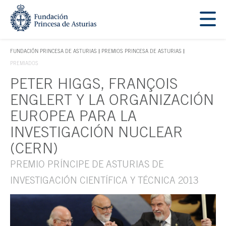
Saltar navegación. Ir directamente al contenido principal
Tecla de acceso 1
FUNDACIÓN PRINCESA DE ASTURIAS
PREMIOS PRINCESA DE ASTURIAS
TECLA DE ACCESO 1
PREMIADOS
PETER HIGGS, FRANÇOIS
Contenido principal
ENGLERT Y LA ORGANIZACIÓN
EUROPEA PARA LA
INVESTIGACIÓN NUCLEAR
(CERN)
PREMIO PRÍNCIPE DE ASTURIAS DE
INVESTIGACIÓN CIENTÍFICA Y TÉCNICA 2013