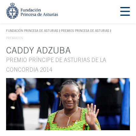
Saltar navegación. Ir directamente al contenido principal
Tecla de acceso 1
FUNDACIÓN PRINCESA DE ASTURIAS
PREMIOS PRINCESA DE ASTURIAS
TECLA DE ACCESO 1
PREMIADOS
CADDY ADZUBA
Contenido principal
PREMIO PRÍNCIPE DE ASTURIAS DE LA
CONCORDIA 2014