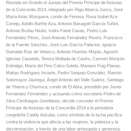
Reunido en Oviedo el Jurado del Premio Príncipe de Asturias
de la Concordia 2014, integrado por Íñigo Abarca Junco, José
María Arias Mosquera, conde de Fenosa, Rosa Isabel Aza
Conejo, Adolfo Barthe Aza, Antonio Basagoiti García-Tuñón,
Antonio Brufau Niubó, Isidro Fainé Casas, Pedro Luis
Fernández Pérez, José Antonio Fernández Rivero, Francisco
de la Fuente Sánchez, José Luis García Palacios, Ignacio
Garralda Ruiz de Velasco, Antonio Huertas Mejías, Agustín
Iglesias Caunedo, Teresa Mallada de Castro, Carmen Moriyón
Entrialgo, María del Pino Calvo-Sotelo, Mariano Puig Planas,
Matías Rodríguez Inciarte, Pedro Sanjurjo González, Ramón
Sotomayor Jáuregui, Ángel Antonio del Valle Suárez, Santiago
de Ybarra y Churruca, conde de El Abra, presidido por Javier
Fernández Fernández y actuando como secretario Pedro de
Silva Cienfuegos-Jovellanos, decide conceder el Premio
Príncipe de Asturias de la Concordia 2014 a la periodista
congoleña Caddy Adzuba, como símbolo de la lucha pacífica
contra la violencia que afecta a las mujeres, la pobreza y la
discriminación, a través de una labor arriesgada y generosa.