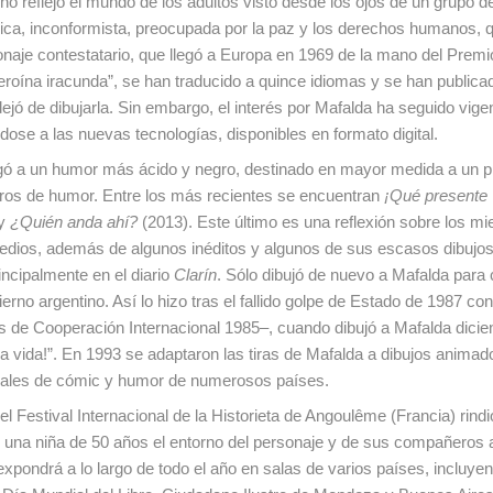
ino reflejó el mundo de los adultos visto desde los ojos de un grupo d
ónica, inconformista, preocupada por la paz y los derechos humanos, q
onaje contestatario, que llegó a Europa en 1969 de la mano del Premi
roína iracunda”, se han traducido a quince idiomas y se han publica
ejó de dibujarla. Sin embargo, el interés por Mafalda ha seguido vigen
ose a las nuevas tecnologías, disponibles en formato digital.
egó a un humor más ácido y negro, destinado en mayor medida a un p
ibros de humor. Entre los más recientes se encuentran
¡Qué presente
 y
¿Quién anda ahí?
(2013). Este último es una reflexión sobre los m
medios, además de algunos inéditos y algunos de sus escasos dibujos 
incipalmente en el diario
Clarín
. Sólo dibujó de nuevo a Mafalda par
o argentino. Así lo hizo tras el fallido golpe de Estado de 1987 cont
s de Cooperación Internacional 1985–, cuando dibujó a Mafalda dicien
 a la vida!”. En 1993 se adaptaron las tiras de Mafalda a dibujos animad
ivales de cómic y humor de numerosos países.
l Festival Internacional de la Historieta de Angoulême (Francia) rindi
, una niña de 50 años el entorno del personaje y de sus compañeros
ondrá a lo largo de todo el año en salas de varios países, incluyen