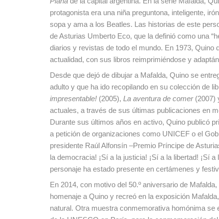
Plana
de la capital argentina. En la serie Mafalda, Qu
protagonista era una niña preguntona, inteligente, ir
sopa y ama a los Beatles. Las historias de este pers
de Asturias Umberto Eco, que la definió como una “he
diarios y revistas de todo el mundo. En 1973, Quino d
actualidad, con sus libros reimprimiéndose y adaptánd
Desde que dejó de dibujar a Mafalda, Quino se entr
adulto y que ha ido recopilando en su colección de l
impresentable!
(2005),
La aventura de comer
(2007)
actuales, a través de sus últimas publicaciones en 
Durante sus últimos años en activo, Quino publicó pr
a petición de organizaciones como UNICEF o el Gobiern
presidente Raúl Alfonsín –Premio Príncipe de Asturia
la democracia! ¡Sí a la justicia! ¡Sí a la libertad! ¡Sí
personaje ha estado presente en certámenes y fest
En 2014, con motivo del 50.º aniversario de Mafalda, e
homenaje a Quino y recreó en la exposición Mafalda
natural. Otra muestra conmemorativa homónima se exp