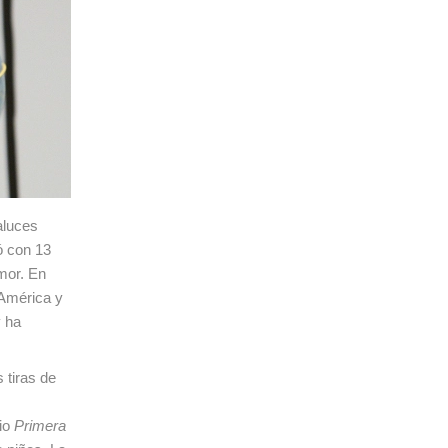
aluces
ó con 13
umor. En
 América y
y ha
 tiras de
rio
Primera