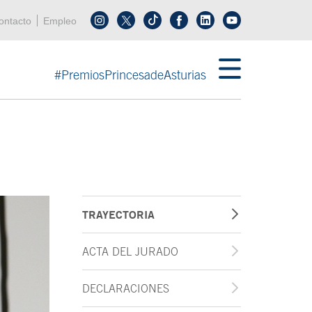
enú cabecera
ontacto
Empleo
Síguenos en tiktok
Síguenos en linkedin
in menú cabecera
#PremiosPrincesadeAsturias
TRAYECTORIA
ACTA DEL JURADO
DECLARACIONES