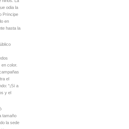
e niños. La
ue odia la
o Príncipe
do en
te hasta la
úblico
iedos
en color.
a campañas
ra el
do: “¡Sí a
os y el
ó
 a tamaño
do la sede