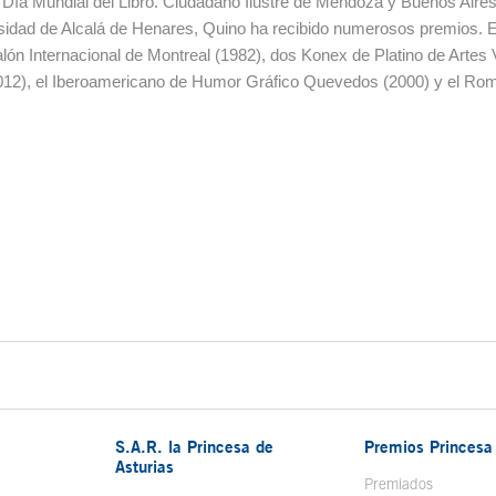
ía Mundial del Libro. Ciudadano Ilustre de Mendoza y Buenos Aires
rsidad de Alcalá de Henares, Quino ha recibido numerosos premios. En
lón Internacional de Montreal (1982), dos Konex de Platino de Artes 
012), el Iberoamericano de Humor Gráfico Quevedos (2000) y el Ro
S.A.R. la Princesa de
Premios Princesa 
Asturias
bre en ventana nueva
Premiados