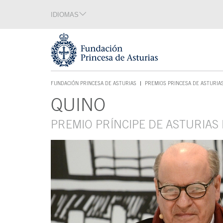
Saltar navegación. Ir directamente al contenido principal
IDIOMAS
Sección de idiomas
Fin de la sección de idiomas
Tecla de acceso 1
FUNDACIÓN PRINCESA DE ASTURIAS
PREMIOS PRINCESA DE ASTURIA
TECLA DE ACCESO 1
QUINO
Contenido principal
PREMIO PRÍNCIPE DE ASTURIAS