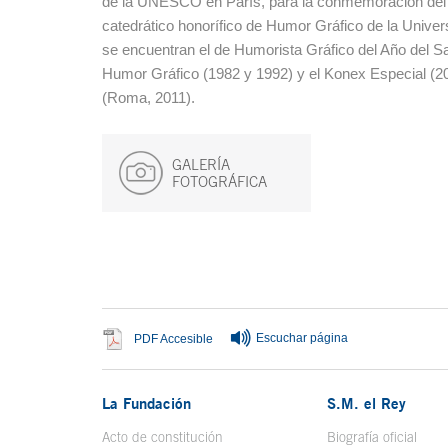
de la UNESCO en París, para la conmemoración del D
catedrático honorífico de Humor Gráfico de la Unive
se encuentran el de Humorista Gráfico del Año del Sa
Humor Gráfico (1982 y 1992) y el Konex Especial (2
(Roma, 2011).
GALERÍA
FOTOGRÁFICA
Fin del contenido principal
Escuchar página
Se abre en ventana nueva
PDF Accesible
La Fundación
S.M. el Rey
Acto de constitución
Biografía oficial
Se a