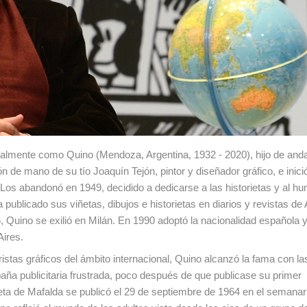
nalmente como Quino (Mendoza, Argentina, 1932 - 2020), hijo de and
 de mano de su tío Joaquín Tejón, pintor y diseñador gráfico, e inici
 Los abandonó en 1949, decidido a dedicarse a las historietas y al h
publicado sus viñetas, dibujos e historietas en diarios y revistas de
 Quino se exilió en Milán. En 1990 adoptó la nacionalidad española 
Aires.
s gráficos del ámbito internacional, Quino alcanzó la fama con las
ña publicitaria frustrada, poco después de que publicase su primer
ieta de Mafalda se publicó el 29 de septiembre de 1964 en el semana