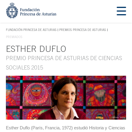
Saltar navegación. Ir directamente al contenido principal
Tecla de acceso 1
FUNDACIÓN PRINCESA DE ASTURIAS
PREMIOS PRINCESA DE ASTURIAS
TECLA DE ACCESO 1
PREMIADOS
ESTHER DUFLO
Contenido principal
PREMIO PRINCESA DE ASTURIAS DE CIENCIAS
SOCIALES 2015
Esther Duflo (París, Francia, 1972) estudió Historia y Ciencias