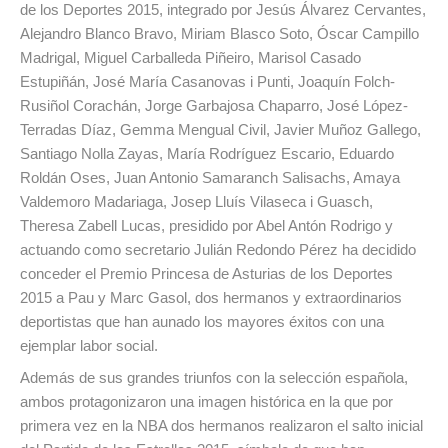
de los Deportes 2015, integrado por Jesús Álvarez Cervantes,
Alejandro Blanco Bravo, Miriam Blasco Soto, Óscar Campillo
Madrigal, Miguel Carballeda Piñeiro, Marisol Casado
Estupiñán, José María Casanovas i Punti, Joaquín Folch-
Rusiñol Corachán, Jorge Garbajosa Chaparro, José López-
Terradas Díaz, Gemma Mengual Civil, Javier Muñoz Gallego,
Santiago Nolla Zayas, María Rodríguez Escario, Eduardo
Roldán Oses, Juan Antonio Samaranch Salisachs, Amaya
Valdemoro Madariaga, Josep Lluís Vilaseca i Guasch,
Theresa Zabell Lucas, presidido por Abel Antón Rodrigo y
actuando como secretario Julián Redondo Pérez ha decidido
conceder el Premio Princesa de Asturias de los Deportes
2015 a Pau y Marc Gasol, dos hermanos y extraordinarios
deportistas que han aunado los mayores éxitos con una
ejemplar labor social.
Además de sus grandes triunfos con la selección española,
ambos protagonizaron una imagen histórica en la que por
primera vez en la NBA dos hermanos realizaron el salto inicial