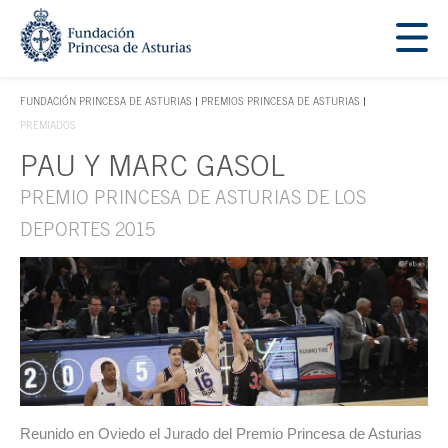
Saltar navegación. Ir directamente al contenido principal
Tecla de acceso 1
FUNDACIÓN PRINCESA DE ASTURIAS
PREMIOS PRINCESA DE ASTURIAS
TECLA DE ACCESO 1
PREMIADOS
PAU Y MARC GASOL
Contenido principal
PREMIO PRINCESA DE ASTURIAS DE LOS
DEPORTES 2015
Reunido en Oviedo el Jurado del Premio Princesa de Asturias