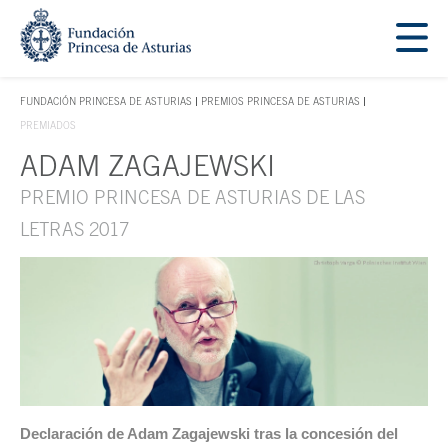
Saltar navegación. Ir directamente al contenido principal
Tecla de acceso 1
FUNDACIÓN PRINCESA DE ASTURIAS
PREMIOS PRINCESA DE ASTURIAS
TECLA DE ACCESO 1
PREMIADOS
ADAM ZAGAJEWSKI
Contenido principal
PREMIO PRINCESA DE ASTURIAS DE LAS
LETRAS 2017
Declaración de Adam Zagajewski tras la concesión del