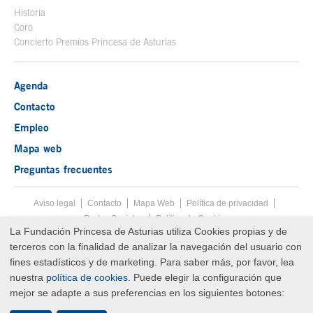
Historia
Coro
Concierto Premios Princesa de Asturias
Agenda
Contacto
Empleo
Mapa web
Preguntas frecuentes
Aviso legal
Tecla de acceso 8
Contacto
Mapa Web
Menú pie
Política de privacidad
Redes Sociales
Política de Cookies
La Fundación Princesa de Asturias utiliza Cookies propias y de
Fin menú pie
terceros con la finalidad de analizar la navegación del usuario con
© Copyright Fri Aug 07 17:11:21 UTC 2026 Fundación Princesa de
Asturias
fines estadísticos y de marketing. Para saber más, por favor, lea
nuestra
política de cookies
. Puede elegir la configuración que
mejor se adapte a sus preferencias en los siguientes botones: