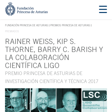
Saltar navegación. Ir directamente al contenido principal
Tecla de acceso 1
FUNDACIÓN PRINCESA DE ASTURIAS
PREMIOS PRINCESA DE ASTURIAS
TECLA DE ACCESO 1
PREMIADOS
RAINER WEISS, KIP S.
Contenido principal
THORNE, BARRY C. BARISH Y
LA COLABORACIÓN
CIENTÍFICA LIGO
PREMIO PRINCESA DE ASTURIAS DE
INVESTIGACIÓN CIENTÍFICA Y TÉCNICA 2017