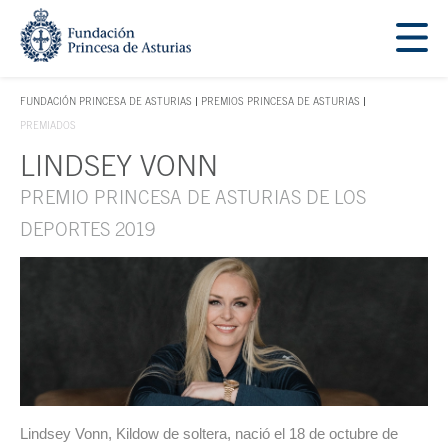
Saltar navegación. Ir directamente al contenido principal
Tecla de acceso 1
FUNDACIÓN PRINCESA DE ASTURIAS
PREMIOS PRINCESA DE ASTURIAS
TECLA DE ACCESO 1
PREMIADOS
LINDSEY VONN
Contenido principal
PREMIO PRINCESA DE ASTURIAS DE LOS
DEPORTES 2019
Lindsey Vonn, Kildow de soltera, nació el 18 de octubre de