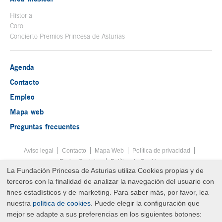
Historia
Coro
Concierto Premios Princesa de Asturias
Agenda
Contacto
Empleo
Mapa web
Preguntas frecuentes
Aviso legal
Tecla de acceso 8
Contacto
Mapa Web
Menú pie
Política de privacidad
Redes Sociales
Política de Cookies
La Fundación Princesa de Asturias utiliza Cookies propias y de
Fin menú pie
terceros con la finalidad de analizar la navegación del usuario con
© Copyright Sat Aug 08 19:00:00 UTC 2026 Fundación Princesa de
Asturias
fines estadísticos y de marketing. Para saber más, por favor, lea
nuestra
política de cookies
. Puede elegir la configuración que
mejor se adapte a sus preferencias en los siguientes botones: