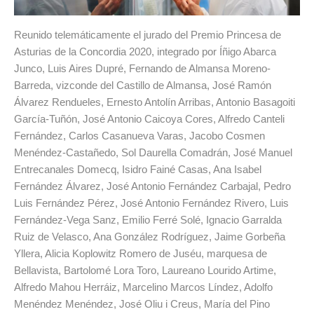
Reunido telemáticamente el jurado del Premio Princesa de
Asturias de la Concordia 2020, integrado por Íñigo Abarca
Junco, Luis Aires Dupré, Fernando de Almansa Moreno-
Barreda, vizconde del Castillo de Almansa, José Ramón
Álvarez Rendueles, Ernesto Antolín Arribas, Antonio Basagoiti
García-Tuñón, José Antonio Caicoya Cores, Alfredo Canteli
Fernández, Carlos Casanueva Varas, Jacobo Cosmen
Menéndez-Castañedo, Sol Daurella Comadrán, José Manuel
Entrecanales Domecq, Isidro Fainé Casas, Ana Isabel
Fernández Álvarez, José Antonio Fernández Carbajal, Pedro
Luis Fernández Pérez, José Antonio Fernández Rivero, Luis
Fernández-Vega Sanz, Emilio Ferré Solé, Ignacio Garralda
Ruiz de Velasco, Ana González Rodríguez, Jaime Gorbeña
Yllera, Alicia Koplowitz Romero de Juséu, marquesa de
Bellavista, Bartolomé Lora Toro, Laureano Lourido Artime,
Alfredo Mahou Herráiz, Marcelino Marcos Líndez, Adolfo
Menéndez Menéndez, José Oliu i Creus, María del Pino