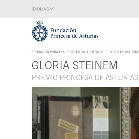
Saltar navegación. Ir directamente al contenido principal
IDIOMAS
Sección de idiomas
Fin de la sección de idiomas
Tecla de acceso 1
FUNDACIÓN PRINCESA DE ASTURIAS
PREMIOS PRINCESA DE ASTURIA
TECLA DE ACCESO 1
GLORIA STEINEM
Contenido principal
PREMIO PRINCESA DE ASTURIA