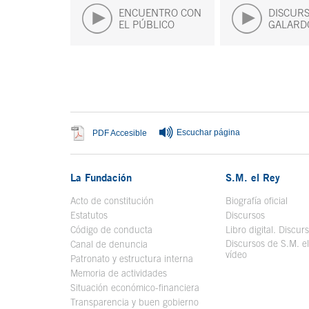
ENCUENTRO CON
DISCURS
EL PÚBLICO
GALARD
Fin del contenido principal
Escuchar página
Se abre en ventana nueva
PDF Accesible
La Fundación
S.M. el Rey
Acto de constitución
Biografía oficial
Se a
Estatutos
Discursos
Código de conducta
Libro digital. Discur
Discursos de S.M. e
Canal de denuncia
vídeo
Se abre en ve
Patronato y estructura interna
Memoria de actividades
Situación económico-financiera
Transparencia y buen gobierno