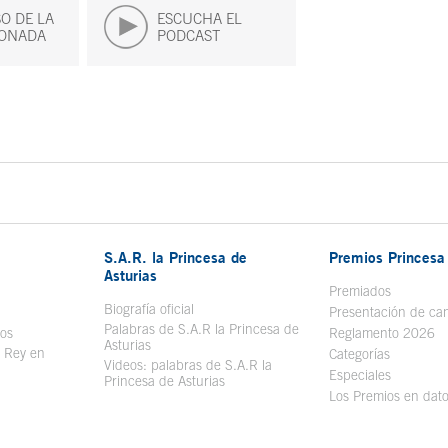
O DE LA
ESCUCHA EL
ONADA
PODCAST
S.A.R. la Princesa de
Premios Princesa 
Asturias
bre en ventana nueva
Premiados
Biografía oficial
Se abre en ventana nueva
Presentación de ca
Palabras de S.A.R la Princesa de
sos
Se abre en ventana nueva
Reglamento 2026
Asturias
l Rey en
Categorías
Videos: palabras de S.A.R la
ntana nueva
Especiales
Princesa de Asturias
Los Premios en dat