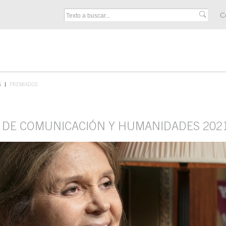
M
C
F
S
PREMIADOS
S DE COMUNICACIÓN Y HUMANIDADES 202