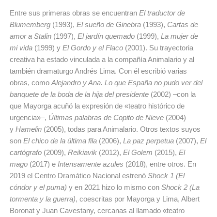
Entre sus primeras obras se encuentran
El traductor de
Blumemberg
(1993),
El sueño de Ginebra
(1993),
Cartas de
amor a Stalin
(1997),
El jardín quemado
(1999),
La mujer de
mi vida
(1999) y
El Gordo y el Flaco
(2001). Su trayectoria
creativa ha estado vinculada a la compañía Animalario y al
también dramaturgo Andrés Lima. Con él escribió varias
obras, como
Alejandro y Ana. Lo que España no pudo ver del
banquete de la boda de la hija del presidente
(2002) –con la
que Mayorga acuñó la expresión de «teatro histórico de
urgencia»–,
Últimas palabras de Copito de Nieve
(2004)
y
Hamelin
(2005), todas para Animalario. Otros textos suyos
son
El chico de la última fila
(2006),
La paz perpetua
(2007),
El
cartógrafo
(2009),
Reikiavik
(2012),
El Golem
(2015),
El
mago
(2017) e
Intensamente azules
(2018), entre otros. En
2019 el Centro Dramático Nacional estrenó
Shock 1 (El
cóndor y el puma)
y en 2021 hizo lo mismo con
Shock 2 (La
tormenta y la guerra)
, coescritas por Mayorga y Lima, Albert
Boronat y Juan Cavestany, cercanas al llamado «teatro