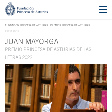
Saltar navegación. Ir directamente al contenido principal
Tecla de acceso 1
FUNDACIÓN PRINCESA DE ASTURIAS
PREMIOS PRINCESA DE ASTURIAS
TECLA DE ACCESO 1
PREMIADOS
JUAN MAYORGA
Contenido principal
PREMIO PRINCESA DE ASTURIAS DE LAS
LETRAS 2022