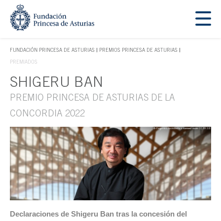
Saltar navegación. Ir directamente al contenido principal
Tecla de acceso 1
FUNDACIÓN PRINCESA DE ASTURIAS
PREMIOS PRINCESA DE ASTURIAS
TECLA DE ACCESO 1
PREMIADOS
SHIGERU BAN
Contenido principal
PREMIO PRINCESA DE ASTURIAS DE LA
CONCORDIA 2022
Declaraciones de Shigeru Ban tras la concesión del