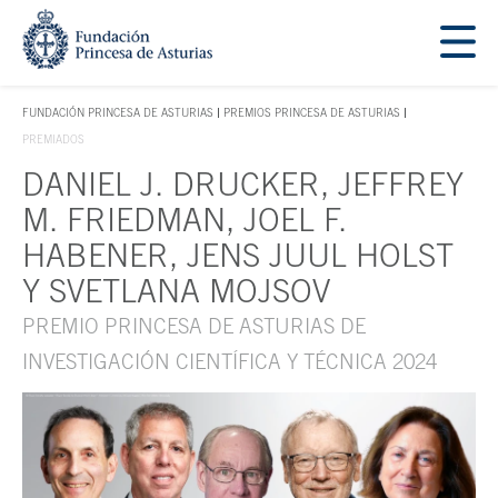
Saltar navegación. Ir directamente al contenido principal
Tecla de acceso 1
FUNDACIÓN PRINCESA DE ASTURIAS
PREMIOS PRINCESA DE ASTURIAS
TECLA DE ACCESO 1
PREMIADOS
DANIEL J. DRUCKER, JEFFREY
Contenido principal
M. FRIEDMAN, JOEL F.
HABENER, JENS JUUL HOLST
Y SVETLANA MOJSOV
PREMIO PRINCESA DE ASTURIAS DE
INVESTIGACIÓN CIENTÍFICA Y TÉCNICA 2024