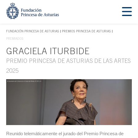
Saltar navegación. Ir directamente al contenido principal
Tecla de acceso 1
FUNDACIÓN PRINCESA DE ASTURIAS
PREMIOS PRINCESA DE ASTURIAS
TECLA DE ACCESO 1
PREMIADOS
GRACIELA ITURBIDE
Contenido principal
PREMIO PRINCESA DE ASTURIAS DE LAS ARTES
2025
Reunido telemáticamente el jurado del Premio Princesa de