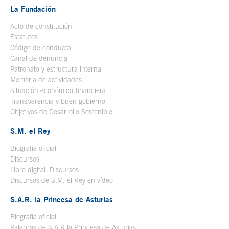
La Fundación
Acto de constitución
Estatutos
Código de conducta
Canal de denuncia
Patronato y estructura interna
Memoria de actividades
Situación económico-financiera
Transparencia y buen gobierno
Objetivos de Desarrollo Sostenible
S.M. el Rey
Biografía oficial
Se abre en ventana nueva
Discursos
Libro digital. Discursos
Se abre en ventana nueva
Discursos de S.M. el Rey en vídeo
Se abre en ventana nueva
S.A.R. la Princesa de Asturias
Biografía oficial
Se abre en ventana nueva
Palabras de S.A.R la Princesa de Asturias