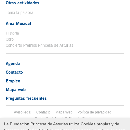
Otras actividades
Toma la palabra
Área Musical
Historia
Coro
Concierto Premios Princesa de Asturias
Agenda
Contacto
Empleo
Mapa web
Preguntas frecuentes
Aviso legal
Tecla de acceso 8
Contacto
Mapa Web
Menú pie
Política de privacidad
Redes Sociales
Política de Cookies
La Fundación Princesa de Asturias utiliza Cookies propias y de
Fin menú pie