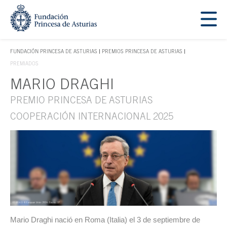
Saltar navegación. Ir directamente al contenido principal
Tecla de acceso 1
FUNDACIÓN PRINCESA DE ASTURIAS
PREMIOS PRINCESA DE ASTURIAS
TECLA DE ACCESO 1
PREMIADOS
MARIO DRAGHI
Contenido principal
PREMIO PRINCESA DE ASTURIAS
COOPERACIÓN INTERNACIONAL 2025
Mario Draghi nació en Roma (Italia) el 3 de septiembre de