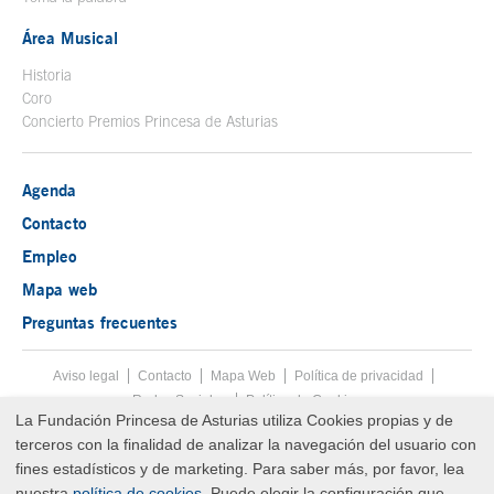
Área Musical
Historia
Coro
Concierto Premios Princesa de Asturias
Agenda
Contacto
Empleo
Mapa web
Preguntas frecuentes
Aviso legal
Tecla de acceso 8
Contacto
Mapa Web
Menú pie
Política de privacidad
Redes Sociales
Política de Cookies
La Fundación Princesa de Asturias utiliza Cookies propias y de
Fin menú pie
terceros con la finalidad de analizar la navegación del usuario con
© Copyright Thu Aug 06 02:08:48 UTC 2026 Fundación Princesa de
Asturias
fines estadísticos y de marketing. Para saber más, por favor, lea
nuestra
política de cookies
. Puede elegir la configuración que