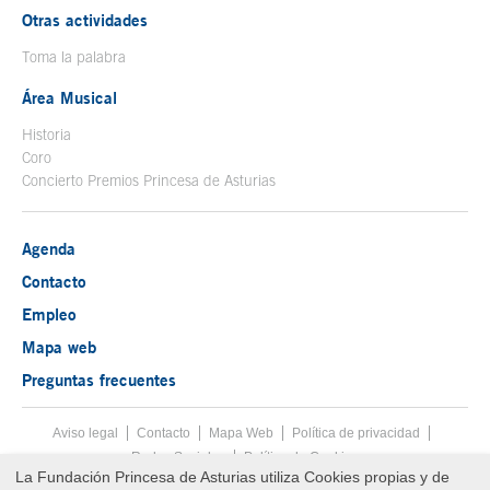
Otras actividades
Toma la palabra
Área Musical
Historia
Coro
Concierto Premios Princesa de Asturias
Agenda
Contacto
Empleo
Mapa web
Preguntas frecuentes
Aviso legal
Tecla de acceso 8
Contacto
Mapa Web
Menú pie
Política de privacidad
Redes Sociales
Política de Cookies
La Fundación Princesa de Asturias utiliza Cookies propias y de
Fin menú pie