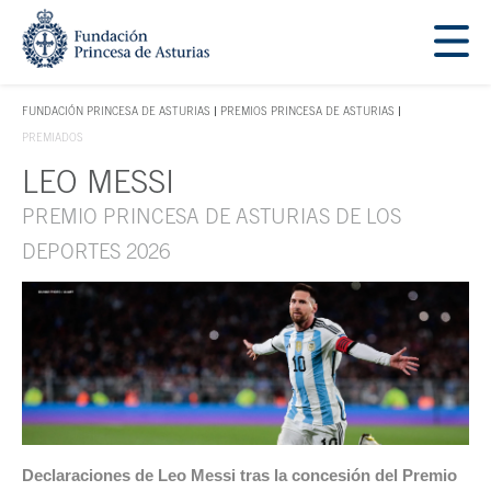
Saltar navegación. Ir directamente al contenido principal
Tecla de acceso 1
FUNDACIÓN PRINCESA DE ASTURIAS
PREMIOS PRINCESA DE ASTURIAS
TECLA DE ACCESO 1
PREMIADOS
LEO MESSI
Contenido principal
PREMIO PRINCESA DE ASTURIAS DE LOS
DEPORTES 2026
Declaraciones de Leo Messi tras la concesión del Premio