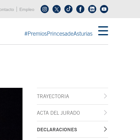
enú cabecera
ontacto
Empleo
Síguenos en tiktok
Síguenos en linkedin
in menú cabecera
#PremiosPrincesadeAsturias
TRAYECTORIA
ACTA DEL JURADO
DECLARACIONES