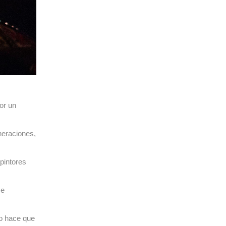
or un
neraciones,
 pintores
se
io hace que