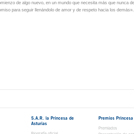
comienzo de algo nuevo, en un mundo que necesita más que nunca de
miso para seguir llenándolo de amor y de respeto hacia los demás».
S.A.R. la Princesa de
Premios Princesa 
Asturias
bre en ventana nueva
Premiados
Biografía oficial
Se abre en ventana nueva