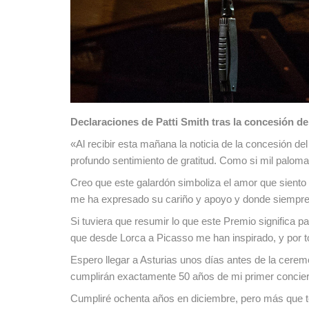
Declaraciones de Patti Smith tras la concesión de
«Al recibir esta mañana la noticia de la concesión de
profundo sentimiento de gratitud. Como si mil palom
Creo que este galardón simboliza el amor que siento 
me ha expresado su cariño y apoyo y donde siempre 
Si tuviera que resumir lo que este Premio significa p
que desde Lorca a Picasso me han inspirado, y por to
Espero llegar a Asturias unos días antes de la cerem
cumplirán exactamente 50 años de mi primer concier
Cumpliré ochenta años en diciembre, pero más que te