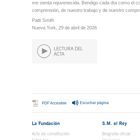
me sienta rejuvenecida. Bendigo cada día como el 
comprensión, de nuestro trabajo y de nuestro compro
Patti Smith
Nueva York, 29 de abril de 2026
LECTURA DEL
ACTA
Fin del contenido principal
Escuchar página
Se abre en ventana nueva
PDF Accesible
La Fundación
S.M. el Rey
Acto de constitución
Biografía oficial
Se a