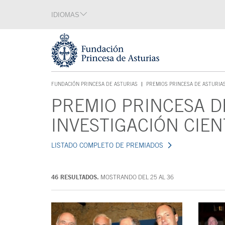
Saltar navegación. Ir directamente al contenido principal
IDIOMAS
Sección de idiomas
Fin de la sección de idiomas
Tecla de acceso 1
FUNDACIÓN PRINCESA DE ASTURIAS
PREMIOS PRINCESA DE ASTURIA
TECLA DE ACCESO 1
PREMIO PRINCESA D
Contenido principal
INVESTIGACIÓN CIEN
LISTADO COMPLETO DE PREMIADOS
46 RESULTADOS.
MOSTRANDO DEL 25 AL 36