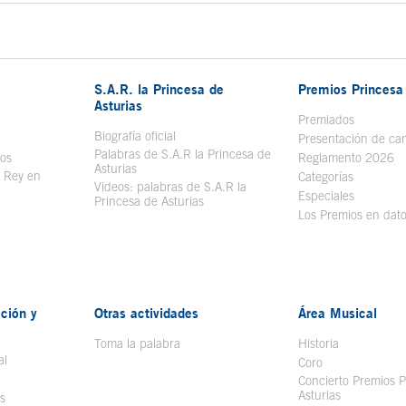
S.A.R. la Princesa de
Premios Princesa 
Asturias
bre en ventana nueva
Premiados
Biografía oficial
Se abre en ventana nueva
Presentación de ca
Palabras de S.A.R la Princesa de
sos
Se abre en ventana nueva
Reglamento 2026
Asturias
l Rey en
Categorías
Videos: palabras de S.A.R la
ntana nueva
Especiales
Princesa de Asturias
Los Premios en dat
ción y
Otras actividades
Área Musical
Toma la palabra
Historia
al
Coro
Concierto Premios P
Asturias
s