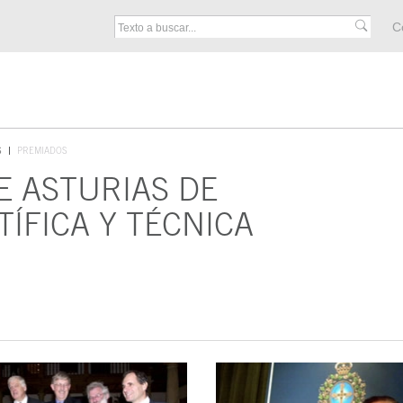
M
C
F
S
PREMIADOS
E ASTURIAS DE
TÍFICA Y TÉCNICA