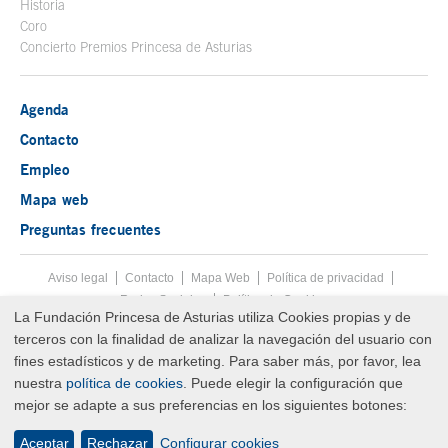
Historia
Coro
Concierto Premios Princesa de Asturias
Agenda
Contacto
Empleo
Mapa web
Preguntas frecuentes
Aviso legal
Tecla de acceso 8
Contacto
Mapa Web
Menú pie
Política de privacidad
Redes Sociales
Política de Cookies
La Fundación Princesa de Asturias utiliza Cookies propias y de
Fin menú pie
terceros con la finalidad de analizar la navegación del usuario con
© Copyright Thu Aug 06 12:35:59 UTC 2026 Fundación Princesa de
Asturias
fines estadísticos y de marketing. Para saber más, por favor, lea
nuestra
política de cookies
. Puede elegir la configuración que
mejor se adapte a sus preferencias en los siguientes botones:
Aceptar
Rechazar
Configurar cookies