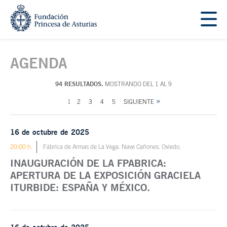
Saltar navegación. Ir directamente al contenido principal
Tecla de acceso 1
Contenido principal
AGENDA
94 RESULTADOS.
MOSTRANDO DEL 1 AL 9
1
2
3
4
5
SIGUIENTE
16 de octubre de 2025
20:00 h.
Fábrica de Armas de La Vega. Nave Cañones. Oviedo.
INAUGURACIÓN DE LA FPABRICA:
APERTURA DE LA EXPOSICIÓN GRACIELA
ITURBIDE: ESPAÑA Y MÉXICO.