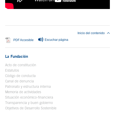
Fin del contenido principal
Inicio del contenido
Escuchar página
Se abre en ventana nueva
PDF Accesible
La Fundación
Acto de constitución
Estatutos
Código de conducta
Canal de denuncia
Patronato y estructura interna
Memoria de actividades
Situación económico-financiera
Transparencia y buen gobierno
Objetivos de Desarrollo Sostenible