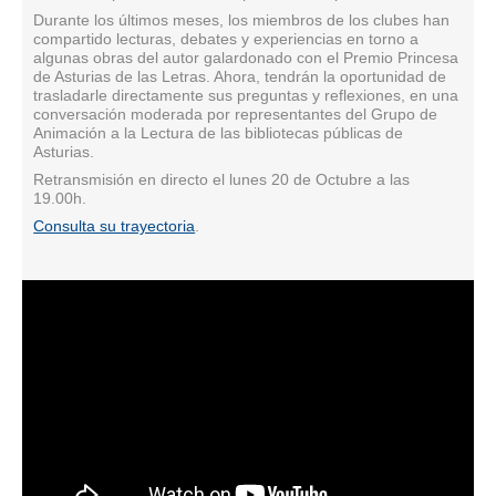
Durante los últimos meses, los miembros de los clubes han
compartido lecturas, debates y experiencias en torno a
algunas obras del autor galardonado con el Premio Princesa
de Asturias de las Letras. Ahora, tendrán la oportunidad de
trasladarle directamente sus preguntas y reflexiones, en una
conversación moderada por representantes del Grupo de
Animación a la Lectura de las bibliotecas públicas de
Asturias.
Retransmisión en directo el lunes 20 de Octubre a las
19.00h.
Consulta su trayectoria
.