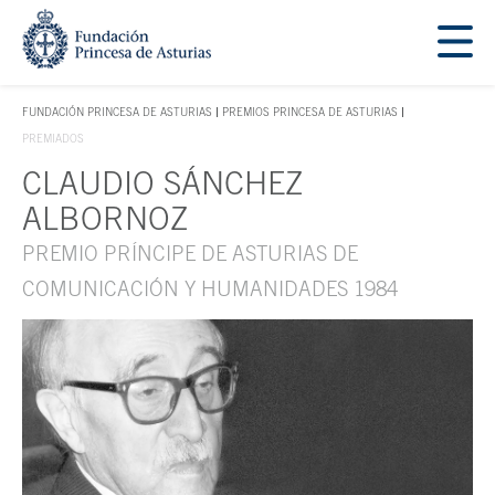
Saltar navegación. Ir directamente al contenido principal
Tecla de acceso 1
FUNDACIÓN PRINCESA DE ASTURIAS
PREMIOS PRINCESA DE ASTURIAS
TECLA DE ACCESO 1
PREMIADOS
CLAUDIO SÁNCHEZ
Contenido principal
ALBORNOZ
PREMIO PRÍNCIPE DE ASTURIAS DE
COMUNICACIÓN Y HUMANIDADES 1984